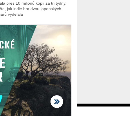
la přes 10 milionů kopií za tři týdny.
těte, jak indie hra dvou japonských
jářů vydělala