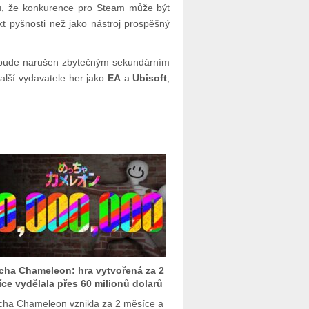
u, že konkurence pro Steam může být
t pyšnosti než jako nástroj prospěšný
ude narušen zbytečným sekundárním
alší vydavatele her jako
EA
a
Ubisoft
,
ha Chameleon: hra vytvořená za 2
ce vydělala přes 60 milionů dolarů
ha Chameleon vznikla za 2 měsíce a