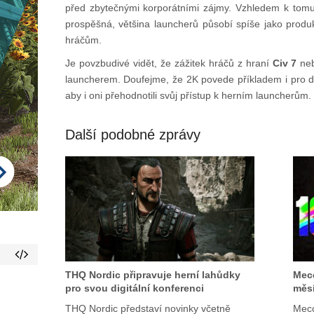
před zbytečnými korporátními zájmy. Vzhledem k tom
prospěšná, většina launcherů působí spíše jako produk
hráčům.
Je povzbudivé vidět, že zážitek hráčů z hraní
Civ 7
neb
launcherem. Doufejme, že 2K povede příkladem i pro d
aby i oni přehodnotili svůj přístup k herním launcherům.
Další podobné zprávy
THQ Nordic připravuje herní lahůdky
Mecc
pro svou digitální konferenci
měsí
THQ Nordic představí novinky včetně
Mecc