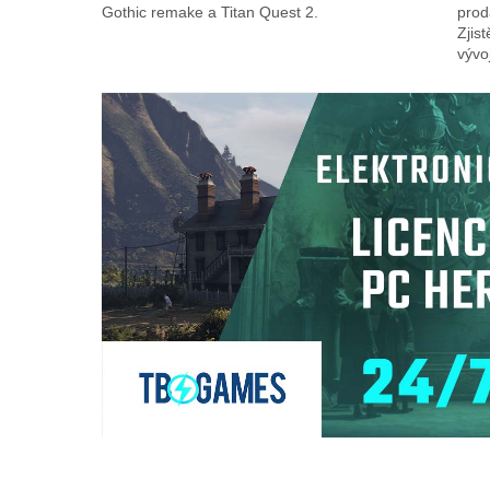
Gothic remake a Titan Quest 2.
proda
Zjis
vývo