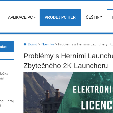
APLIKACE PC
PRODEJ PC HER
ČEŠTINY
Domů
>
Novinky
>
Problémy s Herními Launchery: 
Problémy s Herními Launch
Zbytečného 2K Launcheru
lečka
nální
o
gu: hraj
ě