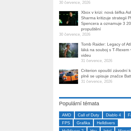
30 července, 2026
Xbox v krizi: nová šéfka As
Sharma kritizuje strategii P
Spencera a oznamuje 3 2
propuštění
30 července, 2026
Tomb Raider: Legacy of Atl
láká na souboj s T-Rexem
videu
31 července, 2026
Criterion opouští závodní 
plně se upisuje značce Batt
31 července, 2026
Populární témata
AMD
Call of Duty
Diablo 4
F
FPS
Grafika
Helldivers
Helldivers 2
Hry
Intel
Marvel