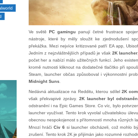
alworld
d
Ve světě
PC gamingu
panují četné frustrace spoje
nástroje, které by měly sloužit ke zjednodušení sp
překážka. Mezi nejvíce kritizované patří EA app, Ubiso
Jedním z nejzvláštnějších případů je však
2K launcher
počet her a nabízí málo užitečných funkcí. Jeho exist
kromě nutnosti kliknout na dodatečné tlačítko při spou
Steam, launcher občas způsoboval i výkonnostní probl
Midnight Suns
.
Nedávná aktualizace na Redditu, kterou sdílel
2K comm
však překvapivé zprávy.
2K launcher byl odstraně
odstranění i na Epic Games Store. Co víc, bylo potvrze
launcher využívat. Tento krok vyvolal uživatelskou úlevu 
obecnou nespokojenost s přítomností mnoha různých l
Mnozí hráči
Civ 6
si launcher obcházeli, což mohlo b
zrušení. Tento krok 2K je přijímán jako rozumné rozhod