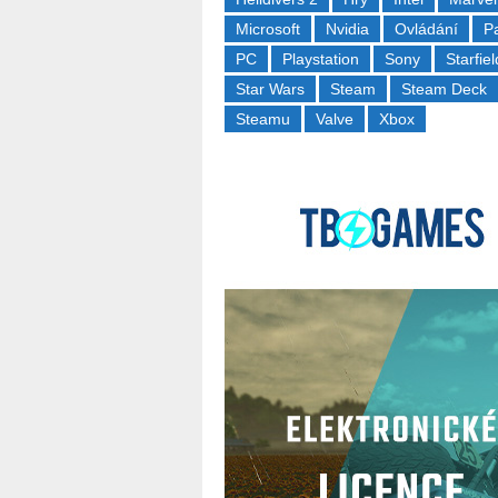
Microsoft
Nvidia
Ovládání
P
PC
Playstation
Sony
Starfiel
Star Wars
Steam
Steam Deck
Steamu
Valve
Xbox