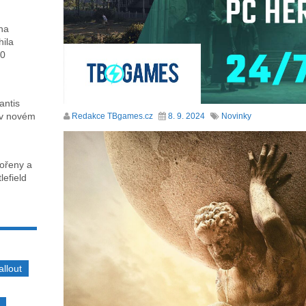
ha
hila
00
antis
 v novém
Redakce TBgames.cz
8. 9. 2024
Novinky
kořeny a
lefield
allout