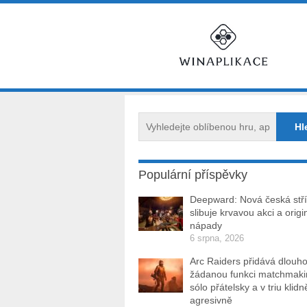
Populární příspěvky
Deepward: Nová česká stří
slibuje krvavou akci a origi
nápady
6 srpna, 2026
Arc Raiders přidává dlouh
žádanou funkci matchmakin
sólo přátelsky a v triu klidn
agresivně