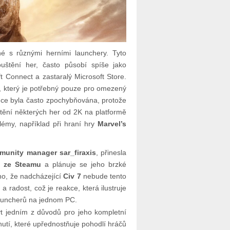
né s různými herními launchery. Tyto
ouštění her, často působí spíše jako
ft Connect a zastaralý Microsoft Store.
, který je potřebný pouze pro omezený
ence byla často zpochybňována, protože
štění některých her od 2K na platformě
émy, například při hraní hry
Marvel’s
unity manager sar_firaxis
, přinesla
n ze Steamu
a plánuje se jeho brzké
no, že nadcházející
Civ 7
nebude tento
a radost, což je reakce, která ilustruje
auncherů na jednom PC.
ýt jedním z důvodů pro jeho kompletní
nutí, které upřednostňuje pohodlí hráčů