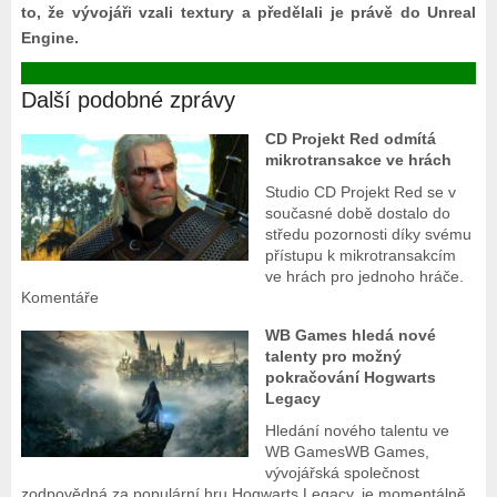
to, že vývojáři vzali textury a předělali je právě do Unreal
Engine.
Další podobné zprávy
CD Projekt Red odmítá
mikrotransakce ve hrách
Studio CD Projekt Red se v
současné době dostalo do
středu pozornosti díky svému
přístupu k mikrotransakcím
ve hrách pro jednoho hráče.
Komentáře
WB Games hledá nové
talenty pro možný
pokračování Hogwarts
Legacy
Hledání nového talentu ve
WB GamesWB Games,
vývojářská společnost
zodpovědná za populární hru Hogwarts Legacy, je momentálně