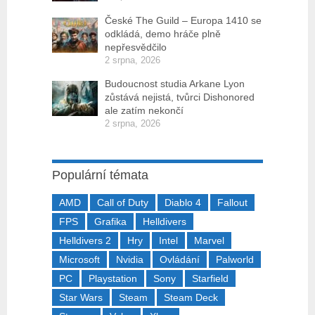
České The Guild – Europa 1410 se
odkládá, demo hráče plně
nepřesvědčilo
2 srpna, 2026
Budoucnost studia Arkane Lyon
zůstává nejistá, tvůrci Dishonored
ale zatím nekončí
2 srpna, 2026
Populární témata
AMD
Call of Duty
Diablo 4
Fallout
FPS
Grafika
Helldivers
Helldivers 2
Hry
Intel
Marvel
Microsoft
Nvidia
Ovládání
Palworld
PC
Playstation
Sony
Starfield
Star Wars
Steam
Steam Deck