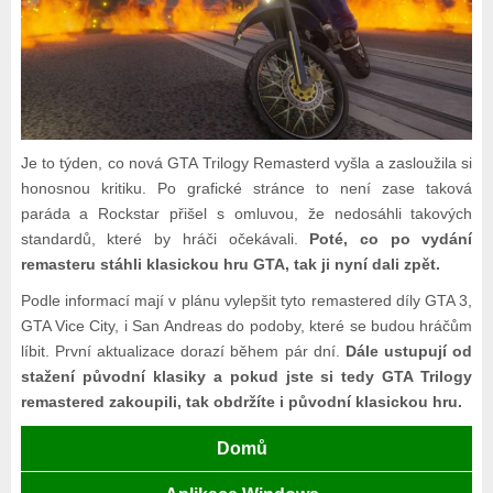
Je to týden, co nová GTA Trilogy Remasterd vyšla a zasloužila si
honosnou kritiku. Po grafické stránce to není zase taková
paráda a Rockstar přišel s omluvou, že nedosáhli takových
standardů, které by hráči očekávali.
Poté, co po vydání
remasteru stáhli klasickou hru GTA, tak ji nyní dali zpět.
Podle informací mají v plánu vylepšit tyto remastered díly GTA 3,
GTA Vice City, i San Andreas do podoby, které se budou hráčům
líbit. První aktualizace dorazí během pár dní.
Dále ustupují od
stažení původní klasiky a pokud jste si tedy GTA Trilogy
remastered zakoupili, tak obdržíte i původní klasickou hru.
Domů