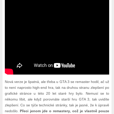
Nová verze je špatná, ale třeba u GTA 3 se remaster hodil, ač už
to není naprosto high-end hra, tak na druhou stranu zlepšení po
grafické stránce u této 20 let staré hry bylo. Nemusí se to
někomu líbit, ale když porovnáte starší hru GTA 3, tak uvidíte
zlepšení. Co se týče technické stránky, tak je jasné, že k úpravě
nedošlo.
Přeci jenom jde o remastery, což je vlastně pouze