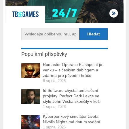
Populární příspěvky
Remaster Operace Flashpoint je
venku – s českým dabingem a
zdarma pro původní hráče
8 srpna, 2026
Id Software chystal ambiciózní
projekty. Perfect Dark i akce ve
stylu John Wicka skončily v koši
1 srpna, 2026
Kyberpunkový simulátor života
Nivalis Nights má datum vydání
1 srpna, 2026