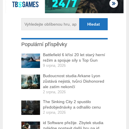
Populární příspěvky
Battlefield 6 křísí 20 let starý herní
režim a spojuje síly s Top Gun
9 srpna, 2026
Budoucnost studia Arkane Lyon
zůstává nejistá, tvůrci Dishonored
ale zatím nekončí
2 srpna, 2026
The Sinking City 2 spustilo
předobjednávky a odhalilo cenu
2 srpna, 2026
id Software přežije. Zbytek studia
zvládne postavit další hru na id