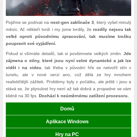
Pojďme se podívat na
next-gen zaklínače 3
, který vyšel minulý
měsíc. Ač někteří tvrdí i my jsme tvrdily, že
rozdíly nejsou tak
velké oproti původnímu zpracování, tak musíme trošku
poupravit své vyjádření.
Pokud si všímáte detailů, tak si povšimnete velkých změn.
Jde
zájmena o stíny, které jsou nyní velmi dynamické a jak lze
vidět i na videu
, tak třeba v původní hře se netvořil stín v
tunelu, ale v nové verzi ano, což dělá ze hry mnohem
realističtější zážitek. Problémy byly z počátku, ale ještě i jsou a
stává se, že plynulost hry není až tak dobrá a propadne se vám
klidně na 30 fps.
Dochází k neúměrnému zatížení procesoru.
Domů
Aplikace Windows
Hry na PC