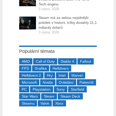
Tech enginu
3 srpna, 2026
Steam má za sebou nejsilnější
pololetí v historii, tržby dosáhly 11,1
miliardy dolarů
3 srpna, 2026
Populární témata
AMD
Call of Duty
Diablo 4
Fallout
FPS
Grafika
Helldivers
Helldivers 2
Hry
Intel
Marvel
Microsoft
Nvidia
Ovládání
Palworld
PC
Playstation
Sony
Starfield
Star Wars
Steam
Steam Deck
Steamu
Valve
Xbox