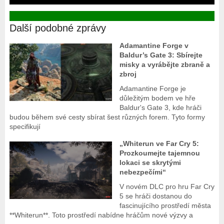
Další podobné zprávy
Adamantine Forge v
Baldur’s Gate 3: Sbírejte
misky a vyrábějte zbraně a
zbroj
Adamantine Forge je
důležitým bodem ve hře
Baldur's Gate 3, kde hráči
budou během své cesty sbírat šest různých forem. Tyto formy
specifikují
„Whiterun ve Far Cry 5:
Prozkoumejte tajemnou
lokaci se skrytými
nebezpečími“
V novém DLC pro hru Far Cry
5 se hráči dostanou do
fascinujícího prostředí města
**Whiterun**. Toto prostředí nabídne hráčům nové výzvy a