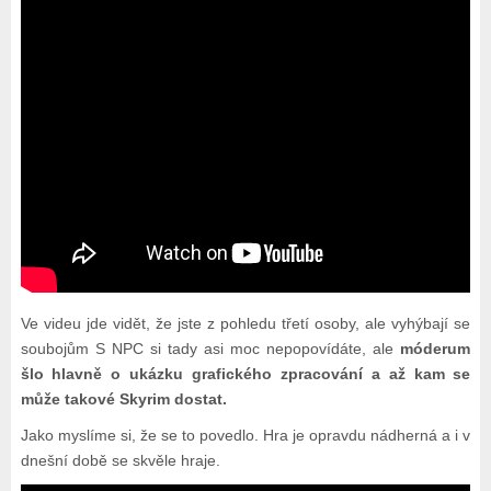
Ve videu jde vidět, že jste z pohledu třetí osoby, ale vyhýbají se
soubojům S NPC si tady asi moc nepopovídáte, ale
móderum
šlo hlavně o ukázku grafického zpracování a až kam se
může takové Skyrim dostat.
Jako myslíme si, že se to povedlo. Hra je opravdu nádherná a i v
dnešní době se skvěle hraje.