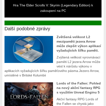
Hra The Elder Scrolls V: Skyrim (Legendary Edition) k
zakoupení na PC
Další podobné zprávy
Zvětšená velikost L2
mezipaměti jezera Arrow
může zlepšit výkon aplikací
vyžadujících šířku paměti.
Zvýšená velikost vyrovnávací
paměti L2 jezera Arrow může
vést k nárůstu výkonu v
aplikacích vyžadujících šířku paměťového pásma.Jezero Arrow,
umístěné v Britské Kolumbii
Lords of the Fallen: Pohled
na nový akční fantasy RPG
s využitím Unreal Enginu 5
Akční fantasy RPG Lords of
the Fallen se chystá jako