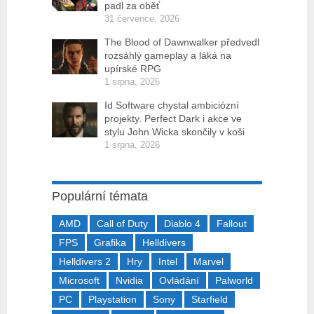
padl za oběť
31 července, 2026
The Blood of Dawnwalker předvedl
rozsáhlý gameplay a láká na
upírské RPG
1 srpna, 2026
Id Software chystal ambiciózní
projekty. Perfect Dark i akce ve
stylu John Wicka skončily v koši
1 srpna, 2026
Populární témata
AMD
Call of Duty
Diablo 4
Fallout
FPS
Grafika
Helldivers
Helldivers 2
Hry
Intel
Marvel
Microsoft
Nvidia
Ovládání
Palworld
PC
Playstation
Sony
Starfield