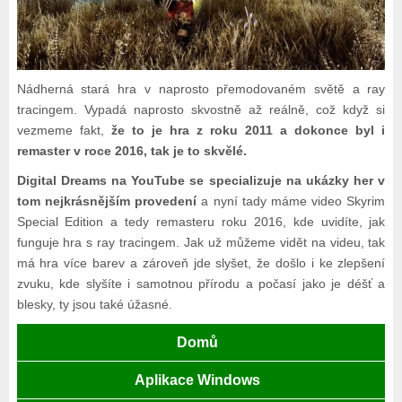
Nádherná stará hra v naprosto přemodovaném světě a ray
tracingem. Vypadá naprosto skvostně až reálně, což když si
vezmeme fakt,
že to je hra z roku 2011 a dokonce byl i
remaster v roce 2016, tak je to skvělé.
Digital Dreams na YouTube se specializuje na ukázky her v
tom nejkrásnějším provedení
a nyní tady máme video Skyrim
Special Edition a tedy remasteru roku 2016, kde uvidíte, jak
funguje hra s ray tracingem. Jak už můžeme vidět na videu, tak
má hra více barev a zároveň jde slyšet, že došlo i ke zlepšení
zvuku, kde slyšíte i samotnou přírodu a počasí jako je déšť a
blesky, ty jsou také úžasné.
Domů
Aplikace Windows