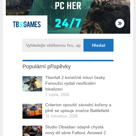
Populární příspěvky
Titanfall 2 konečně mluví česky.
Fanoušci vydali neoficiální
lokalizaci
7 srpna, 2026
Criterion opouští závodní kořeny a
plně se upisuje značce Battlefield
31 července, 2026
Studio Obsidian údajně chystá
nový díl série Fallout, Avowed 2