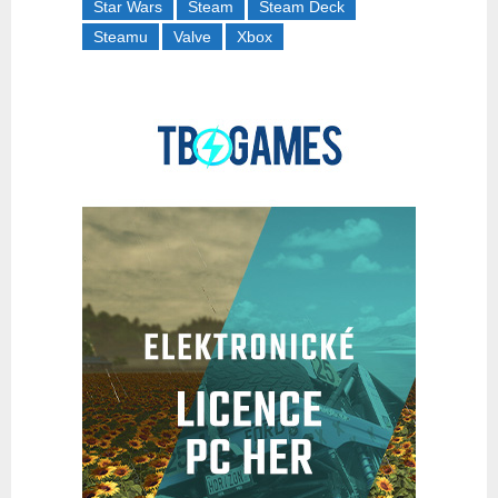
Star Wars
Steam
Steam Deck
Steamu
Valve
Xbox