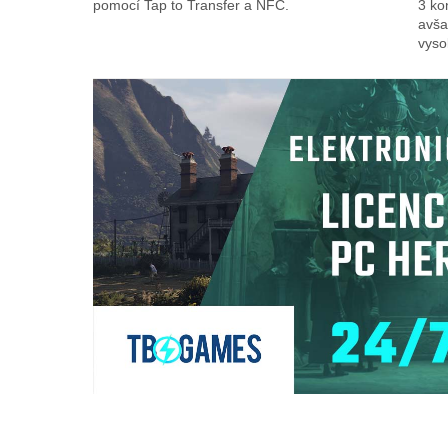
pomocí Tap to Transfer a NFC.
3 ko
avša
vyso