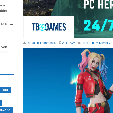
vota
ydání
 1410 se
Redakce TBgames.cz
2. 4. 2024
Free to play
,
Novinky
 Lyon
honored
allout
alworld