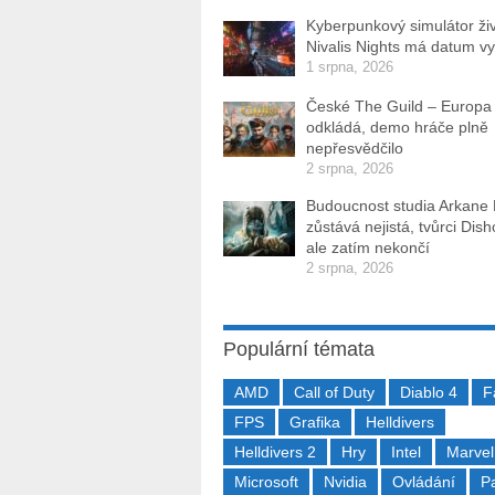
Kyberpunkový simulátor ži
Nivalis Nights má datum v
1 srpna, 2026
České The Guild – Europa
odkládá, demo hráče plně
nepřesvědčilo
2 srpna, 2026
Budoucnost studia Arkane
zůstává nejistá, tvůrci Dis
ale zatím nekončí
2 srpna, 2026
Populární témata
AMD
Call of Duty
Diablo 4
F
FPS
Grafika
Helldivers
Helldivers 2
Hry
Intel
Marvel
Microsoft
Nvidia
Ovládání
P