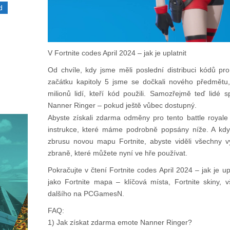
d
V Fortnite codes April 2024 – jak je uplatnit
Od chvíle, kdy jsme měli poslední distribuci kódů pro
začátku kapitoly 5 jsme se dočkali nového předmětu,
milionů lidí, kteří kód použili. Samozřejmě teď lidé spě
Nanner Ringer – pokud ještě vůbec dostupný.
Abyste získali zdarma odměny pro tento battle royale 
instrukce, které máme podrobně popsány níže. A kdy
zbrusu novou mapu Fortnite, abyste viděli všechny
zbraně, které můžete nyní ve hře používat.
Pokračujte v čtení Fortnite codes April 2024 – jak je up
jako Fortnite mapa – klíčová místa, Fortnite skiny,
dalšího na PCGamesN.
FAQ:
1) Jak získat zdarma emote Nanner Ringer?