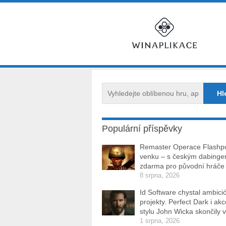
Populární příspěvky
Remaster Operace Flashpo
venku – s českým dabinge
zdarma pro původní hráče
8 srpna, 2026
Id Software chystal ambici
projekty. Perfect Dark i ak
stylu John Wicka skončily v
1 srpna, 2026