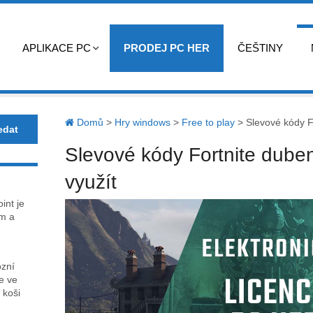
APLIKACE PC
PRODEJ PC HER
ČEŠTINY
Domů
>
Hry windows
>
Free to play
>
Slevové kódy Fo
Slevové kódy Fortnite duben
využít
int je
m a
ózní
ce ve
 koši