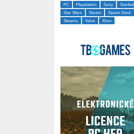
PC
Playstation
Sony
Starfiel
Star Wars
Steam
Steam Deck
Steamu
Valve
Xbox