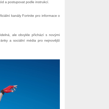
ód a postupovat podle instrukcí.
iciální kanály Fortnite pro informace o
idelná, ale obvykle přichází s novými
tránky a sociální média pro nejnovější