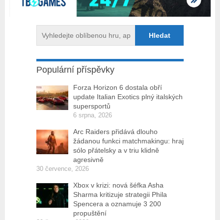
Populární příspěvky
Forza Horizon 6 dostala obří
update Italian Exotics plný italských
supersportů
6 srpna, 2026
Arc Raiders přidává dlouho
žádanou funkci matchmakingu: hraj
sólo přátelsky a v triu klidně
agresivně
30 července, 2026
Xbox v krizi: nová šéfka Asha
Sharma kritizuje strategii Phila
Spencera a oznamuje 3 200
propuštění