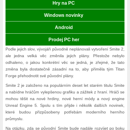
Hry na PC
Windows novinky
Android
Prodej PC her
Podle jejich slov, vývojáři původně neplánovali vytvoření Smite 2,
ale jedna velká věc změnila jejich plány. Přestože nebylo
odhaleno, o jakou konkrétní věc se jedná, je zřejmé, že tato
změna byla dostatečně zásadní na to, aby přiměla tým Titan
Forge přehodnotit své původní plány.
Smite 2 je založeno na populárním deset let starém titulu Smite
a nabídne hráčům vylepšenou grafiku a zážitek z hraní. Hráči se
mohou těšit na nové hrdiny, nové herní módy a nový engine
Unreal Engine 5. Spolu s tím přijde i několik dalších novinek,
které budou přizpůsobeny potřebám moderního herního
průmyslu.
Na otázku, zda se původní Smite bude nadále rozvíjet po boku