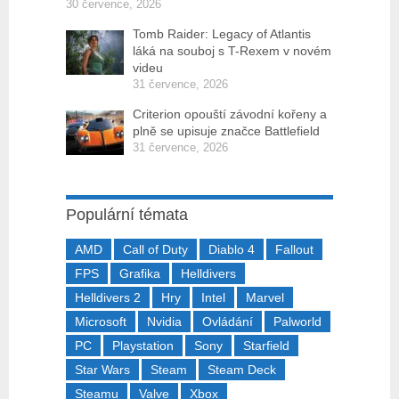
30 července, 2026
Tomb Raider: Legacy of Atlantis
láká na souboj s T-Rexem v novém
videu
31 července, 2026
Criterion opouští závodní kořeny a
plně se upisuje značce Battlefield
31 července, 2026
Populární témata
AMD
Call of Duty
Diablo 4
Fallout
FPS
Grafika
Helldivers
Helldivers 2
Hry
Intel
Marvel
Microsoft
Nvidia
Ovládání
Palworld
PC
Playstation
Sony
Starfield
Star Wars
Steam
Steam Deck
Steamu
Valve
Xbox