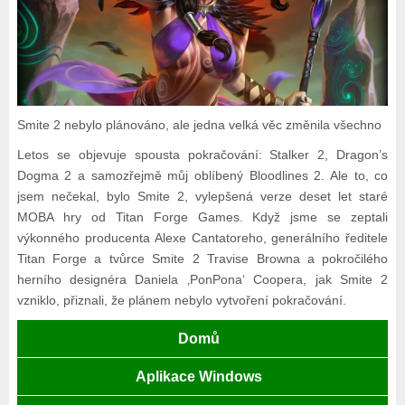
Smite 2 nebylo plánováno, ale jedna velká věc změnila všechno
Letos se objevuje spousta pokračování: Stalker 2, Dragon’s
Dogma 2 a samozřejmě můj oblíbený Bloodlines 2. Ale to, co
jsem nečekal, bylo Smite 2, vylepšená verze deset let staré
MOBA hry od Titan Forge Games. Když jsme se zeptali
výkonného producenta Alexe Cantatoreho, generálního ředitele
Titan Forge a tvůrce Smite 2 Travise Browna a pokročilého
herního designéra Daniela ‚PonPona‘ Coopera, jak Smite 2
vzniklo, přiznali, že plánem nebylo vytvoření pokračování.
Domů
Aplikace Windows