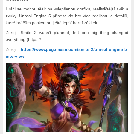
Hráči se mohou těšit na vylepšenou grafiku, realističtější svět a
zvuky. Unreal Engine 5 přinese do hry více realismu a detailů,
které hráčům poskytnou ještě lepší herní zážitek.
Zdroj: [Smite 2 wasn’t planned, but one big thing changed
everything](https://
Zdroj:
https://www.pcgamesn.com/smite-2/unreal-engine-5-
interview