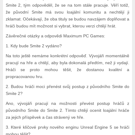
Smite 2, tým odpověděl, že se na tom stále pracuje. Věří totiž,
že původní Smite má svou loajální komunitu a nechtějí ji
zklamat. Očekávají, že oba tituly se budou navzájem doplňovat a
hráči budou mít možnost si vybrat, kterou verzi chtějí hrát.
Závěrečné otázky a odpovědi Maximum PC Games:
1. Kdy bude Smite 2 vydáno?
Na toto ještě nemáme konkrétní odpověď. Vývojáři momentálně
pracují na hře a chtějí, aby byla dokonalá předtím, než ji vydají.
Hráči se proto mohou těšit, že dostanou kvalitní a
propracovanou hru.
2. Budou hráči moci přenést svůj postup z původního Smite do
Smite 2?
Ano, vývojáři pracují na možnosti převést postup hráčů z
původního Smite do Smite 2. Tímto chtějí ocenit loajální hráče
za jejich příspěvek a čas strávený ve hře.
3. Které klíčové prvky nového enginu Unreal Engine 5 se hráči
mohou těšit?