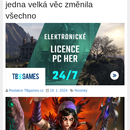
jedna velká věc změnila
všechno
Redakce TBgames.cz
18. 1. 2024
Novinky