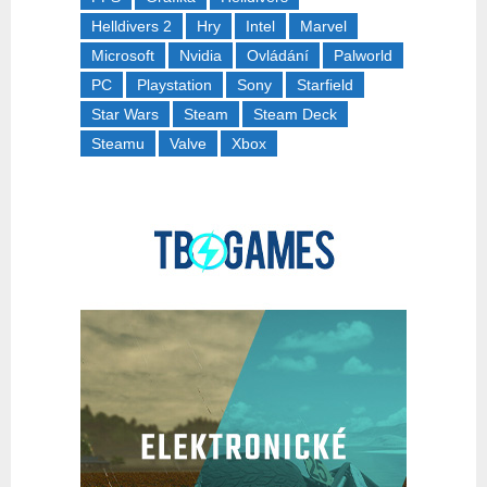
Helldivers 2
Hry
Intel
Marvel
Microsoft
Nvidia
Ovládání
Palworld
PC
Playstation
Sony
Starfield
Star Wars
Steam
Steam Deck
Steamu
Valve
Xbox