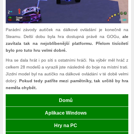
Parádní závody autíček na dálkové ovládání je konečně na
Steamu. Delší dobu byla hra dostupná právě na GOGu,
ale
zavítala tak na nejoblíbenější platformu. Přelom tisíciletí
bylo pro tuto hru velmi dobré.
Hra se dala hrát i po síti s ostatními hráči. Na výběr měl hráč z
celkem 28 modelů a vyrazili jste následně do boje na místní trati.
Jízdní model byl na autíčko na dálkové ovládání v té době velmi
dobrý.
Pokud tedy patříte mezi pamětníky, tak určitě by hra
neměla chybět.
Domů
Aplikace Windows
Hry na PC