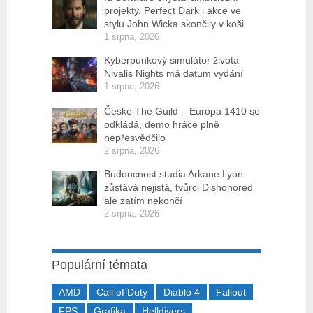
projekty. Perfect Dark i akce ve
stylu John Wicka skončily v koši
1 srpna, 2026
Kyberpunkový simulátor života
Nivalis Nights má datum vydání
1 srpna, 2026
České The Guild – Europa 1410 se
odkládá, demo hráče plně
nepřesvědčilo
2 srpna, 2026
Budoucnost studia Arkane Lyon
zůstává nejistá, tvůrci Dishonored
ale zatím nekončí
2 srpna, 2026
Populární témata
AMD
Call of Duty
Diablo 4
Fallout
FPS
Grafika
Helldivers