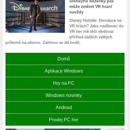
Disneyho běžecký pás
může změnit VR hraní
navždy
Disney Holotile: Revoluce ve
VR hrách? Jako nadšenec do
VR her mě těší sledovat
příchod dalších velkých
průlomů na obzoru. Zatímco se dá tvrdit,
Domů
Aplikace Windows
Hry na PC
Windows novinky
Android
Prodej PC her