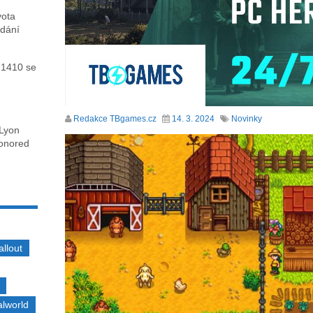
vota
ydání
 1410 se
Redakce TBgames.cz
14. 3. 2024
Novinky
 Lyon
honored
allout
alworld