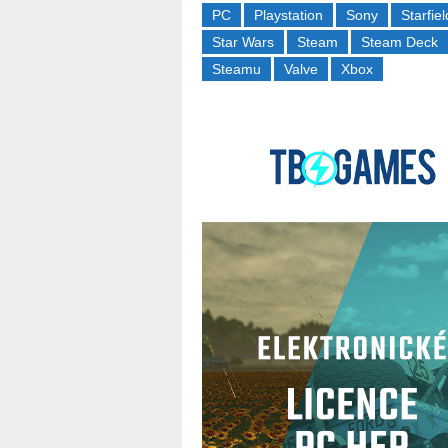
PC
Playstation
Sony
Starfiel
Star Wars
Steam
Steam Deck
Steamu
Valve
Xbox