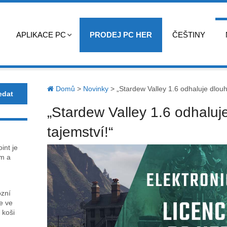
APLIKACE PC
PRODEJ PC HER
ČEŠTINY
Domů
>
Novinky
>
„Stardew Valley 1.6 odhaluje dlouh
„Stardew Valley 1.6 odhaluj
tajemství!“
int je
m a
ózní
ce ve
 koši