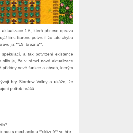
aktualizace 1.6, která přinese opravu
jář Eric Barone potvrdil, že tato chyba
ravu již **19. března**.
pekulací, a tak potvrzení existence
 slibuje, že v rámci nové aktualizace
ké přidány nové funkce a obsah, kterým
vývoji hry Stardew Valley a ukáže, že
kojení potřeb hráčů.
ila?
ojenou s mechanikou **sklizně** ve hře.