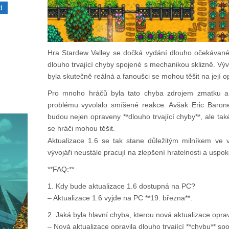
d
Hra Stardew Valley se dočká vydání dlouho očekávané 
dlouho trvající chyby spojené s mechanikou sklizně. Vývo
byla skutečně reálná a fanoušci se mohou těšit na její op
Pro mnoho hráčů byla tato chyba zdrojem zmatku a s
problému vyvolalo smíšené reakce. Avšak Eric Barone
budou nejen opraveny **dlouho trvající chyby**, ale ta
se hráči mohou těšit.
Aktualizace 1.6 se tak stane důležitým milníkem ve 
vývojáři neustále pracují na zlepšení hratelnosti a uspo
**FAQ:**
1. Kdy bude aktualizace 1.6 dostupná na PC?
– Aktualizace 1.6 vyjde na PC **19. března**.
2. Jaká byla hlavní chyba, kterou nová aktualizace oprav
– Nová aktualizace opravila dlouho trvající **chybu** sp