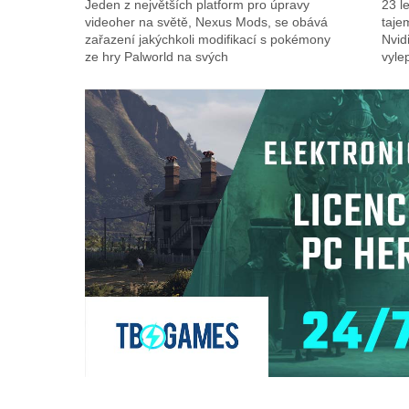
Jeden z největších platform pro úpravy
23 l
videoher na světě, Nexus Mods, se obává
taje
zařazení jakýchkoli modifikací s pokémony
Nvid
ze hry Palworld na svých
vyle