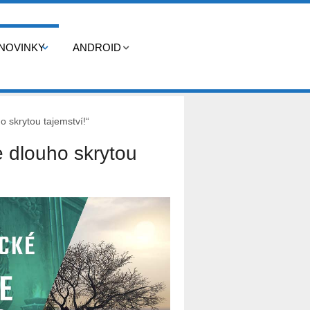
NOVINKY
ANDROID
o skrytou tajemství!“
e dlouho skrytou