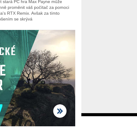
et stará PC hra Max Payne může
mně proměnit váš počítač za pomoci
ia's RTX Remix. Avšak za tímto
pšením se skrývá