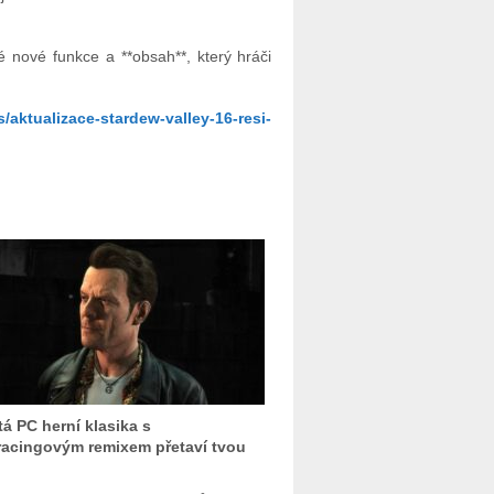
 nové funkce a **obsah**, který hráči
/aktualizace-stardew-valley-16-resi-
tá PC herní klasika s
racingovým remixem přetaví tvou