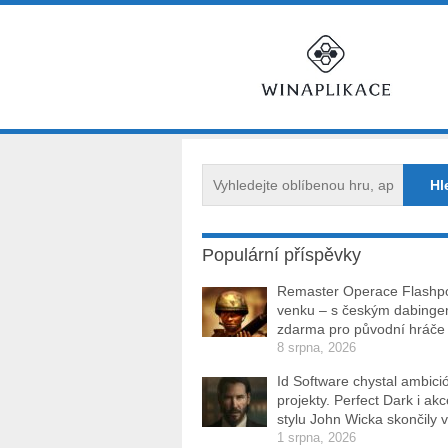
Populární příspěvky
Remaster Operace Flashpo
venku – s českým dabinge
zdarma pro původní hráče
8 srpna, 2026
Id Software chystal ambici
projekty. Perfect Dark i ak
stylu John Wicka skončily v
1 srpna, 2026