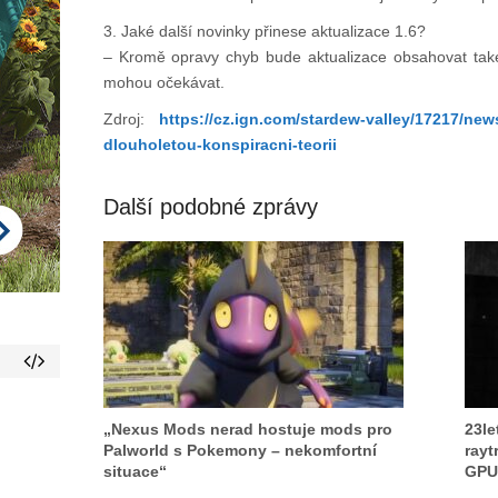
3. Jaké další novinky přinese aktualizace 1.6?
– Kromě opravy chyb bude aktualizace obsahovat také
mohou očekávat.
Zdroj:
https://cz.ign.com/stardew-valley/17217/news
dlouholetou-konspiracni-teorii
Další podobné zprávy
„Nexus Mods nerad hostuje mods pro
23le
Palworld s Pokemony – nekomfortní
rayt
situace“
GPU