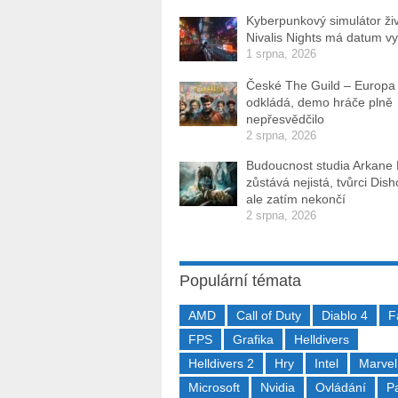
Kyberpunkový simulátor ži
Nivalis Nights má datum v
1 srpna, 2026
České The Guild – Europa
odkládá, demo hráče plně
nepřesvědčilo
2 srpna, 2026
Budoucnost studia Arkane
zůstává nejistá, tvůrci Dis
ale zatím nekončí
2 srpna, 2026
Populární témata
AMD
Call of Duty
Diablo 4
F
FPS
Grafika
Helldivers
Helldivers 2
Hry
Intel
Marvel
Microsoft
Nvidia
Ovládání
P