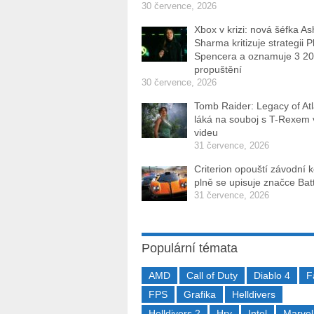
30 července, 2026
Xbox v krizi: nová šéfka As
Sharma kritizuje strategii P
Spencera a oznamuje 3 2
propuštění
30 července, 2026
Tomb Raider: Legacy of Atl
láká na souboj s T-Rexem
videu
31 července, 2026
Criterion opouští závodní 
plně se upisuje značce Batt
31 července, 2026
Populární témata
AMD
Call of Duty
Diablo 4
F
FPS
Grafika
Helldivers
Helldivers 2
Hry
Intel
Marvel