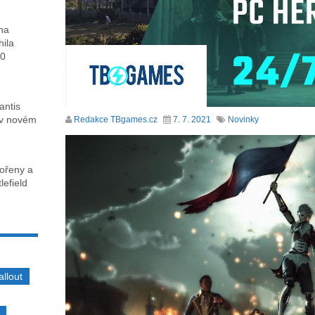
ha
hila
00
antis
 v novém
Redakce TBgames.cz
7. 7. 2021
Novinky
kořeny a
lefield
allout