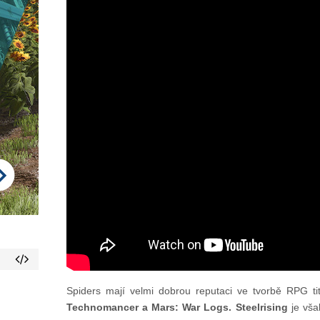
Spiders mají velmi dobrou reputaci ve tvorbě RPG tit
Technomancer a Mars: War Logs. Steelrising
je vš