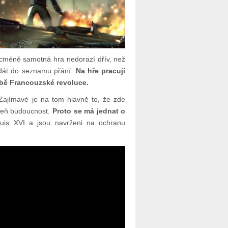
cméně samotná hra nedorazí dřív, než
 dát do seznamu přání.
Na hře pracují
době Francouzské revoluce.
Zajímavé je na tom hlavně to, že zde
roveň budoucnost.
Proto se má jednat o
ouis XVI a jsou navrženi na ochranu