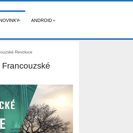
NOVINKY
ANDROID
ancouzské Revoluce
ob Francouzské