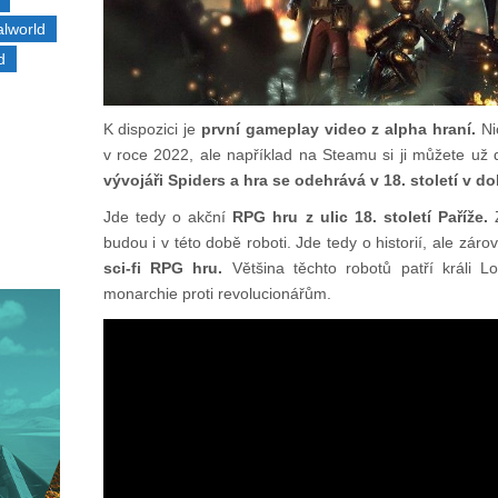
alworld
d
K dispozici je
první gameplay video z alpha hraní.
Ni
v roce 2022, ale například na Steamu si ji můžete už
vývojáři Spiders a hra se odehrává v 18. století v 
Jde tedy o akční
RPG hru z ulic 18. století Paříže.
budou i v této době roboti. Jde tedy o historií, ale zá
sci-fi RPG hru.
Většina těchto robotů patří králi L
monarchie proti revolucionářům.