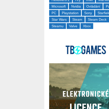
Microsoft
Nvidia
Ovládání
P
PC
Playstation
Sony
Starfiel
Star Wars
Steam
Steam Deck
Steamu
Valve
Xbox