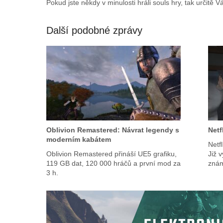
Pokud jste někdy v minulosti hráli souls hry, tak určitě V
Další podobné zprávy
Oblivion Remastered: Návrat legendy s
Netf
moderním kabátem
Netf
Oblivion Remastered přináší UE5 grafiku,
Již v
119 GB dat, 120 000 hráčů a první mod za
znám
3 h.