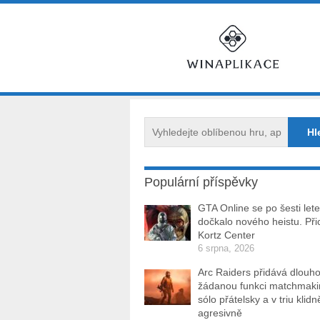
Populární příspěvky
GTA Online se po šesti let
dočkalo nového heistu. Při
Kortz Center
6 srpna, 2026
Arc Raiders přidává dlouh
žádanou funkci matchmakin
sólo přátelsky a v triu klidn
agresivně