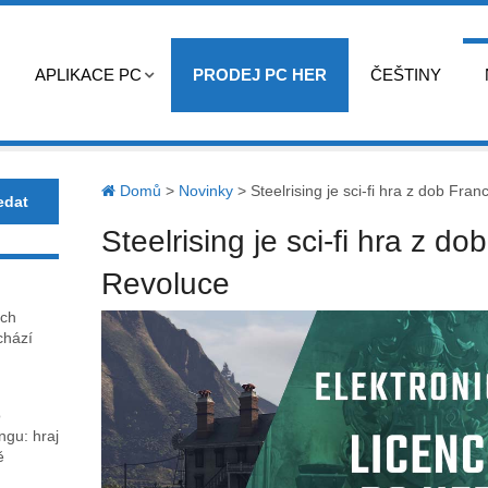
APLIKACE PC
PRODEJ PC HER
ČEŠTINY
Domů
>
Novinky
>
Steelrising je sci-fi hra z dob Fr
Steelrising je sci-fi hra z d
Revoluce
ech
chází
o
gu: hraj
ě