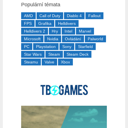
Populární témata
AMD
Call of Duty
Diablo 4
Fallout
FPS
Grafika
Helldivers
Helldivers 2
Hry
Intel
Marvel
Microsoft
Nvidia
Ovládání
Palworld
PC
Playstation
Sony
Starfield
Star Wars
Steam
Steam Deck
Steamu
Valve
Xbox