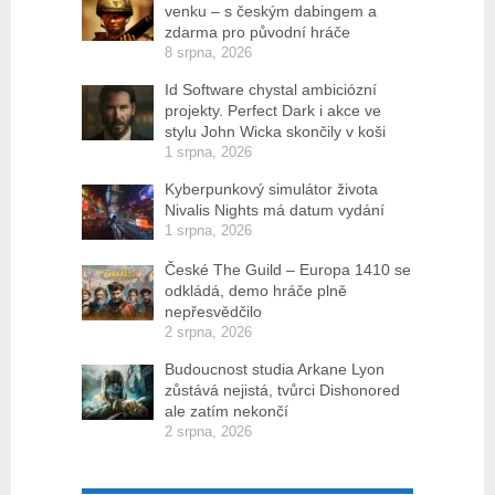
venku – s českým dabingem a
zdarma pro původní hráče
8 srpna, 2026
Id Software chystal ambiciózní
projekty. Perfect Dark i akce ve
stylu John Wicka skončily v koši
1 srpna, 2026
Kyberpunkový simulátor života
Nivalis Nights má datum vydání
1 srpna, 2026
České The Guild – Europa 1410 se
odkládá, demo hráče plně
nepřesvědčilo
2 srpna, 2026
Budoucnost studia Arkane Lyon
zůstává nejistá, tvůrci Dishonored
ale zatím nekončí
2 srpna, 2026