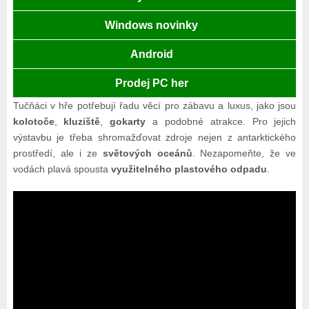
Windows novinky
Android
Prodej PC her
Tučňáci v hře potřebují řadu věcí pro zábavu a luxus, jako jsou
kolotoče
,
kluziště
,
gokarty
a podobné atrakce. Pro jejich
výstavbu je třeba shromažďovat zdroje nejen z antarktického
prostředí, ale i ze
světových oceánů
. Nezapomeňte, že ve
vodách plavá spousta
využitelného plastového odpadu
.