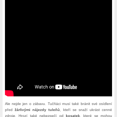
Ale nejde jen o zábavu. Tučňáci musí také bránit své osídlení
před
žárlivými nájezdy tuleňů
, kteří se snaží ukrást cenné
zdroje. Hrozí také nebezpečí od
kosatek
, které se mohou