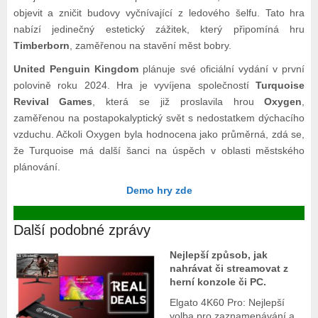
objevit a zničit budovy vyčnívající z ledového šelfu. Tato hra
nabízí jedinečný estetický zážitek, který připomíná hru
Timberborn
, zaměřenou na stavění měst bobry.
United Penguin Kingdom
plánuje své oficiální vydání v první
polovině roku 2024. Hra je vyvíjena společností
Turquoise
Revival Games
, která se již proslavila hrou
Oxygen
,
zaměřenou na postapokalyptický svět s nedostatkem dýchacího
vzduchu. Ačkoli Oxygen byla hodnocena jako průměrná, zdá se,
že Turquoise má další šanci na úspěch v oblasti městského
plánování.
Demo hry zde
Další podobné zprávy
Nejlepší způsob, jak
nahrávat či streamovat z
herní konzole či PC.
Elgato 4K60 Pro: Nejlepší
volba pro zaznamenávání a