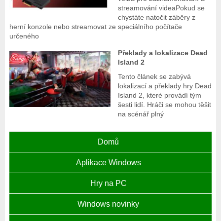
streamování videaPokud se
chystáte natočit záběry z
herní konzole nebo streamovat ze speciálního počítače
určeného
Překlady a lokalizace Dead
Island 2
Tento článek se zabývá
lokalizací a překlady hry Dead
Island 2, které provádí tým
šesti lidí. Hráči se mohou těšit
na scénář plný
Domů
Aplikace Windows
Hry na PC
Windows novinky