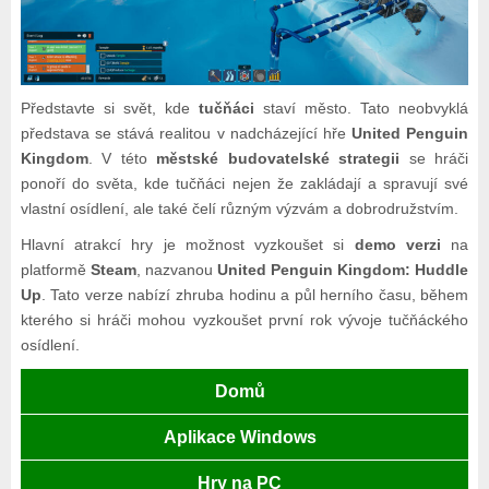
Představte si svět, kde
tučňáci
staví město. Tato neobvyklá
představa se stává realitou v nadcházející hře
United Penguin
Kingdom
. V této
městské budovatelské strategii
se hráči
ponoří do světa, kde tučňáci nejen že zakládají a spravují své
vlastní osídlení, ale také čelí různým výzvám a dobrodružstvím.
Hlavní atrakcí hry je možnost vyzkoušet si
demo verzi
na
platformě
Steam
, nazvanou
United Penguin Kingdom: Huddle
Up
. Tato verze nabízí zhruba hodinu a půl herního času, během
kterého si hráči mohou vyzkoušet první rok vývoje tučňáckého
osídlení.
Domů
Aplikace Windows
Hry na PC