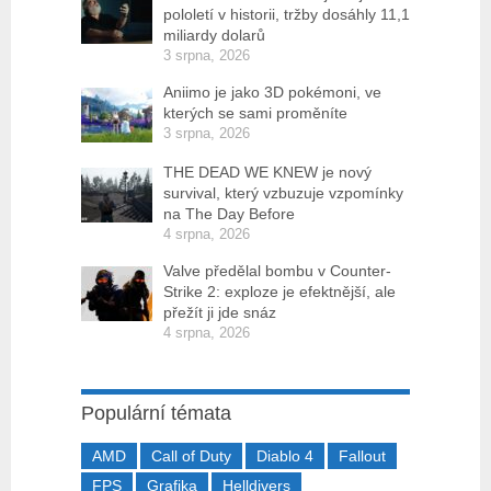
pololetí v historii, tržby dosáhly 11,1
miliardy dolarů
3 srpna, 2026
Aniimo je jako 3D pokémoni, ve
kterých se sami proměníte
3 srpna, 2026
THE DEAD WE KNEW je nový
survival, který vzbuzuje vzpomínky
na The Day Before
4 srpna, 2026
Valve předělal bombu v Counter-
Strike 2: exploze je efektnější, ale
přežít ji jde snáz
4 srpna, 2026
Populární témata
AMD
Call of Duty
Diablo 4
Fallout
FPS
Grafika
Helldivers