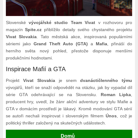
Slovenské
vývojářské studio Team Vivat
v rozhovoru pro
magazín
Spite.cz
přiblížilo detaily svého chystaného projektu
Vivat Slovakia
. Tato městská akce, inspirovaná populárními
sériemi jako
Grand Theft Auto (GTA)
a
Mafia
, přináší do
herního světa nový pohled, přestože disponuje menšími
produkčními hodnotami.
Inspirace Mafií a GTA
Projekt
Vivat Slovakia
je snem
dvanáctičlenného týmu
vývojářů, kteří se snaží odpovědět na otázku, jak by vypadal díl
série GTA odehrávající se na Slovensku.
Roman Lipka
,
producent hry, uvedl, že žánr akční adventury ve stylu Mafie a
GTA v domácím prostředí je lákavý. Kromě modování GTA sérií
se autoři nechali inspirovat i slovenským filmem
Únos
, což je
politický thriller založený na skutečných událostech.
Domů