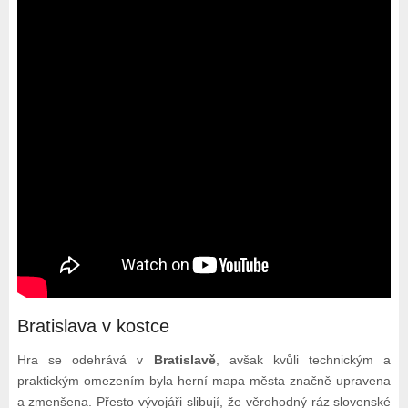
Bratislava v kostce
Hra se odehrává v
Bratislavě
, avšak kvůli technickým a
praktickým omezením byla herní mapa města značně upravena
a zmenšena. Přesto vývojáři slibují, že věrohodný ráz slovenské