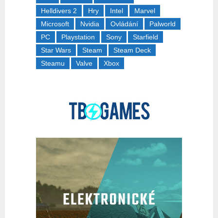
Helldivers 2
Hry
Intel
Marvel
Microsoft
Nvidia
Ovládání
Palworld
PC
Playstation
Sony
Starfield
Star Wars
Steam
Steam Deck
Steamu
Valve
Xbox