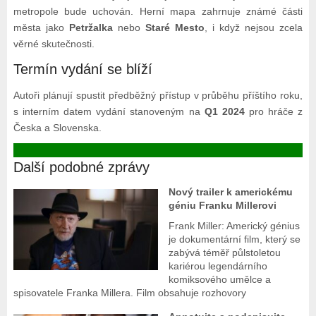
metropole bude uchován. Herní mapa zahrnuje známé části
města jako
Petržalka
nebo
Staré Mesto
, i když nejsou zcela
věrné skutečnosti.
Termín vydání se blíží
Autoři plánují spustit předběžný přístup v průběhu příštího roku,
s interním datem vydání stanoveným na
Q1 2024
pro hráče z
Česka a Slovenska.
Další podobné zprávy
Nový trailer k americkému
géniu Franku Millerovi
Frank Miller: Americký génius
je dokumentární film, který se
zabývá téměř půlstoletou
kariérou legendárního
komiksového umělce a
spisovatele Franka Millera. Film obsahuje rozhovory