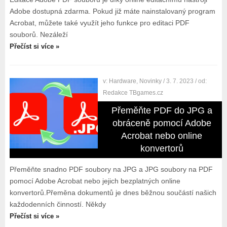
Adobe dostupná zdarma. Pokud již máte nainstalovaný program
Acrobat, můžete také využít jeho funkce pro editaci PDF
souborů. Nezáleží
Přečíst si více »
v:
Hardware
,
Novinky
/ 3. 7. 2023
/ od:
Redakce TBgames.cz
Přeměňte PDF do JPG a
obráceně pomocí Adobe
Acrobat nebo online
konvertorů
Přeměňte snadno PDF soubory na JPG a JPG soubory na PDF
pomocí Adobe Acrobat nebo jejich bezplatných online
konvertorů.Přeměna dokumentů je dnes běžnou součástí našich
každodenních činností. Někdy
Přečíst si více »