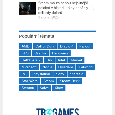
Steam má za sebou nejsilnější
pololetí v historii, tržby dosáhly 11,1
miliardy dolarů
3 srpna, 2026
Populární témata
AMD
Call of Duty
Diablo 4
Fallout
FPS
Grafika
Helldivers
Helldivers 2
Hry
Intel
Marvel
Microsoft
Nvidia
Ovládání
Palworld
PC
Playstation
Sony
Starfield
Star Wars
Steam
Steam Deck
Steamu
Valve
Xbox