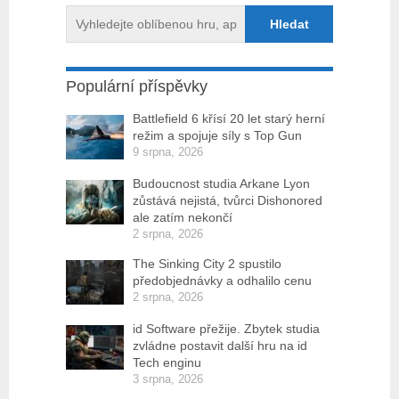
Populární příspěvky
Battlefield 6 křísí 20 let starý herní
režim a spojuje síly s Top Gun
9 srpna, 2026
Budoucnost studia Arkane Lyon
zůstává nejistá, tvůrci Dishonored
ale zatím nekončí
2 srpna, 2026
The Sinking City 2 spustilo
předobjednávky a odhalilo cenu
2 srpna, 2026
id Software přežije. Zbytek studia
zvládne postavit další hru na id
Tech enginu
3 srpna, 2026