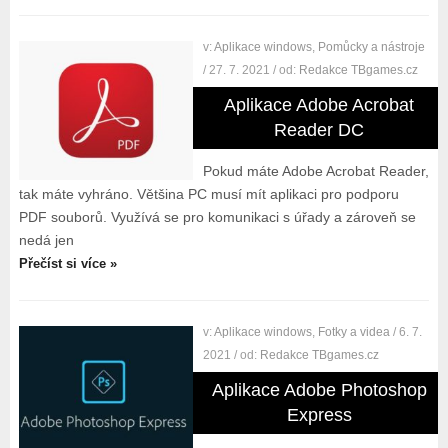
v:
Aplikace windows
,
Pomůcky a nástroje
/ 27. 7. 2021
/ od:
Redakce TBgames.cz
Aplikace Adobe Acrobat
Reader DC
Pokud máte Adobe Acrobat Reader,
tak máte vyhráno. Většina PC musí mít aplikaci pro podporu
PDF souborů. Využívá se pro komunikaci s úřady a zároveň se
nedá jen
Přečíst si více »
v:
Aplikace windows
,
Fotky a videa
/ 6. 7.
2021
/ od:
Redakce TBgames.cz
Aplikace Adobe Photoshop
Express