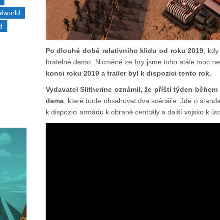
alworld
d
Po dlouhé době relativního klidu od roku 2019
, kdy
hratelné demo. Nicméně ze hry jsme toho stále moc ne
konci roku 2019 a trailer byl k dispozici tento rok.
Vydavatel Slitherine oznámil, že příští týden běhe
dema
, které bude obsahovat dva scénáře. Jde o standar
k dispozici armádu k obraně centrály a další vojsko k ú