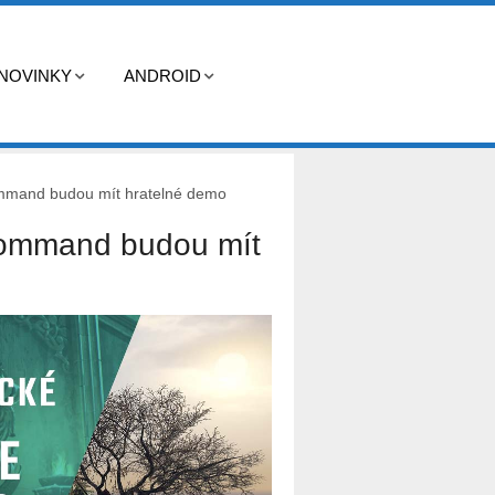
NOVINKY
ANDROID
ommand budou mít hratelné demo
 Command budou mít