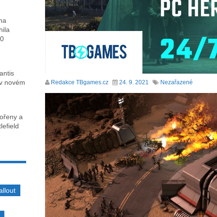
ha
hila
00
antis
 v novém
Redakce TBgames.cz
24. 9. 2021
Nezařazené
kořeny a
lefield
allout