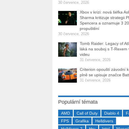
30 července, 2026
Xbox v krizi: nová šéfka As
Sharma kritizuje strategii P
Spencera a oznamuje 3 2
propuštění
30 července, 2026
Tomb Raider: Legacy of Atl
láká na souboj s T-Rexem
videu
31 července, 2026
Criterion opouští závodní 
plně se upisuje značce Batt
31 července, 2026
Populární témata
AMD
Call of Duty
Diablo 4
F
FPS
Grafika
Helldivers
Helldivers 2
Hry
Intel
Marvel