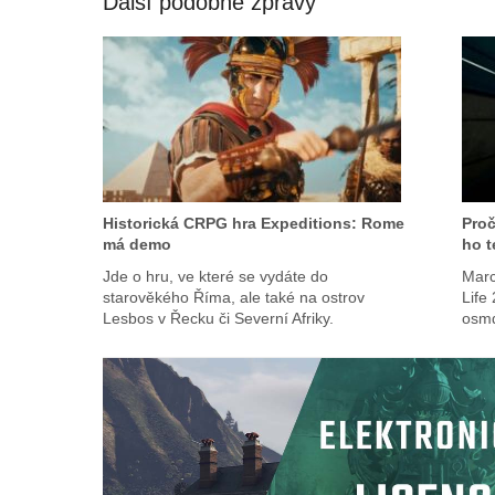
Další podobné zprávy
Historická CRPG hra Expeditions: Rome
Proč
má demo
ho t
Jde o hru, ve které se vydáte do
Marc
starověkého Říma, ale také na ostrov
Life 
Lesbos v Řecku či Severní Afriky.
osmd