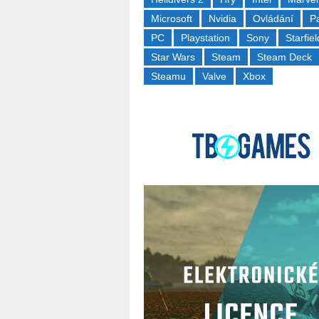
Microsoft
Nvidia
Ovládání
P
PC
Playstation
Sony
Starfiel
Star Wars
Steam
Steam Deck
Steamu
Valve
Xbox