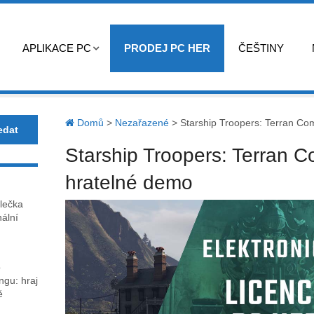
APLIKACE PC
PRODEJ PC HER
ČEŠTINY
Domů
>
Nezařazené
>
Starship Troopers: Terran C
Starship Troopers: Terran
hratelné demo
lečka
nální
o
gu: hraj
ě