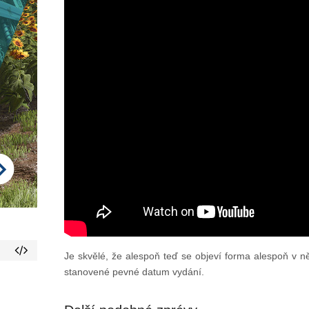
Je skvělé, že alespoň teď se objeví forma alespoň v n
stanovené pevné datum vydání.