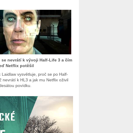
 se nevrátí k vývoji Half-Life 3 a čím
eď Netflix potěšil
 Laidlaw vysvětluje, proč se po Half-
2 nevrátí k HL3 a jak mu Netflix oživil
esátou povídku.