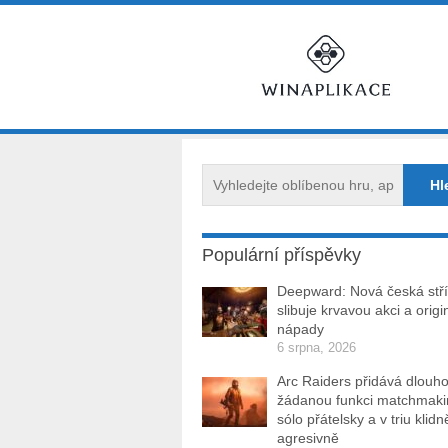
Populární příspěvky
Deepward: Nová česká stří
slibuje krvavou akci a origi
nápady
6 srpna, 2026
Arc Raiders přidává dlouh
žádanou funkci matchmakin
sólo přátelsky a v triu klidn
agresivně