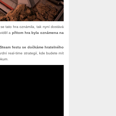
 se tato hra oznámila, tak nyní dostává
viděl a
přitom hra byla oznámena na
m Steam festu se dočkáme hratelného
dní real-time strategií, kde budete mít
tokum.