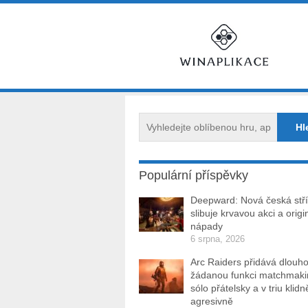
Populární příspěvky
Deepward: Nová česká stří
slibuje krvavou akci a origi
nápady
6 srpna, 2026
Arc Raiders přidává dlouh
žádanou funkci matchmakin
sólo přátelsky a v triu klidn
agresivně