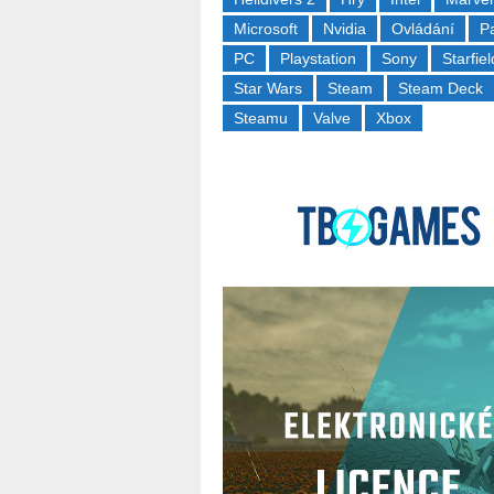
Microsoft
Nvidia
Ovládání
P
PC
Playstation
Sony
Starfiel
Star Wars
Steam
Steam Deck
Steamu
Valve
Xbox