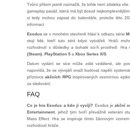
Tvůrci přitom jasně naznačili, že tohle není zdaleka vše
gameplay pasáž, která má být dosud nejkomplexnějším
si tedy mohou zapsat do kalendáře, protože léto 2
informací.
Exodus
se v mnohém otevřeně hlásí k odkazu série
M
stojí lidé, kteří tuto sérii kdysi vytvářeli. Hráči 
rozhodnutí s důsledky a bohaté sci-fi prostředí. Hra
(Steam)
,
PlayStation 5
a
Xbox Series X/S
.
Datum vydání se sice může zdát vzdálené, ale pos
napovídá, že se vývojáři snaží budovat napětí systemat
příznivce
akčních RPG
inspirovaných vesmírnou epikou
za sledování.
FAQ
Co je hra Exodus a kdo ji vyvíjí?
Exodus je
akční s
Entertainment
, jehož tým tvoří převážně veteráni st
Mass Effect. Hra se inspiruje tímto žánrovým vzore
rozhodnutí hráče.