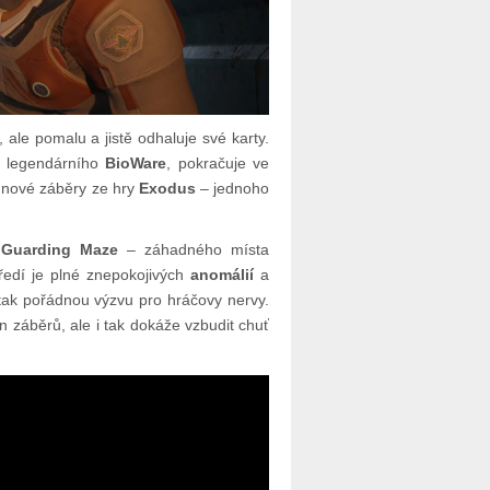
 ale pomalu a jistě odhaluje své karty.
ů legendárního
BioWare
, pokračuje ve
o nové záběry ze hry
Exodus
– jednoho
é
Guarding Maze
– záhadného místa
edí je plné znepokojivých
anomálií
a
, tak pořádnou výzvu pro hráčovy nervy.
n záběrů, ale i tak dokáže vzbudit chuť