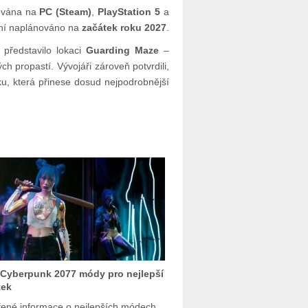
ována na
PC (Steam)
,
PlayStation 5
a
ení naplánováno na
začátek roku 2027
.
představilo lokaci
Guarding Maze
–
 propastí. Vývojáři zároveň potvrdili,
u, která přinese dosud nejpodrobnější
Cyberpunk 2077 módy pro nejlepší
tek
ené informace o nejlepších módech