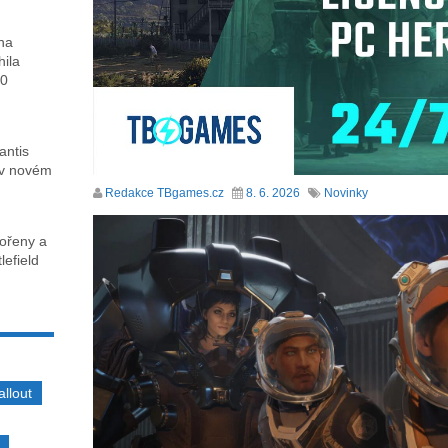
ha
hila
00
antis
 v novém
Redakce TBgames.cz
8. 6. 2026
Novinky
kořeny a
lefield
allout