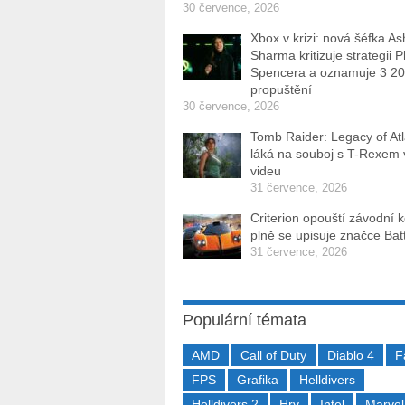
30 července, 2026
Xbox v krizi: nová šéfka As
Sharma kritizuje strategii P
Spencera a oznamuje 3 2
propuštění
30 července, 2026
Tomb Raider: Legacy of Atl
láká na souboj s T-Rexem
videu
31 července, 2026
Criterion opouští závodní 
plně se upisuje značce Batt
31 července, 2026
Populární témata
AMD
Call of Duty
Diablo 4
F
FPS
Grafika
Helldivers
Helldivers 2
Hry
Intel
Marvel