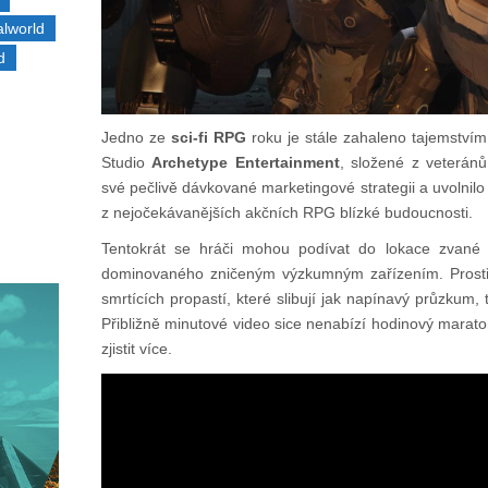
alworld
d
Jedno ze
sci-fi RPG
roku je stále zahaleno tajemstvím,
Studio
Archetype Entertainment
, složené z veterán
své pečlivě dávkované marketingové strategii a uvolnil
z nejočekávanějších akčních RPG blízké budoucnosti.
Tentokrát se hráči mohou podívat do lokace zvan
dominovaného zničeným výzkumným zařízením. Prostř
smrtících propastí, které slibují jak napínavý průzkum
Přibližně minutové video sice nenabízí hodinový marato
zjistit více.