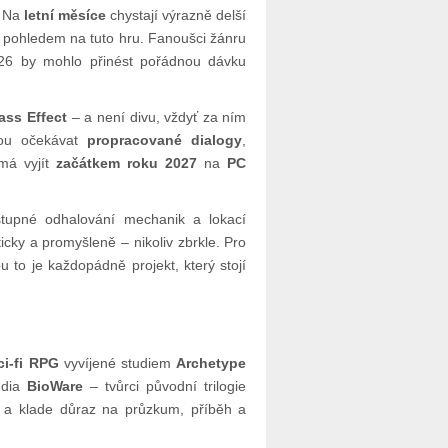
. Na
letní měsíce
chystají výrazně delší
 pohledem na tuto hru. Fanoušci žánru
026 by mohlo přinést pořádnou dávku
ass Effect
– a není divu, vždyť za ním
mohou očekávat
propracované dialogy
,
 má vyjít
začátkem roku 2027
na
PC
tupné odhalování mechanik a lokací
icky a promyšleně – nikoliv zbrkle. Pro
 to je každopádně projekt, který stojí
ci-fi RPG
vyvíjené studiem
Archetype
udia
BioWare
– tvůrci původní trilogie
m a klade důraz na průzkum, příběh a