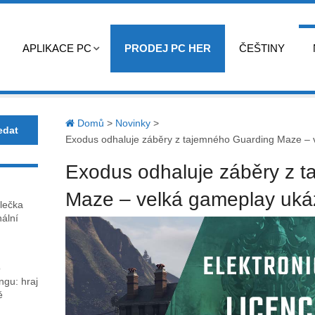
APLIKACE PC
PRODEJ PC HER
ČEŠTINY
Domů
>
Novinky
>
Exodus odhaluje záběry z tajemného Guarding Maze – v
Exodus odhaluje záběry z 
Maze – velká gameplay ukázk
lečka
nální
o
gu: hraj
ě