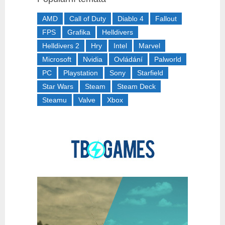
AMD
Call of Duty
Diablo 4
Fallout
FPS
Grafika
Helldivers
Helldivers 2
Hry
Intel
Marvel
Microsoft
Nvidia
Ovládání
Palworld
PC
Playstation
Sony
Starfield
Star Wars
Steam
Steam Deck
Steamu
Valve
Xbox