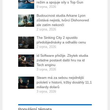
režim a spojuje síly s Top Gun
9 srpna, 2026
Budoucnost studia Arkane Lyon
zůstává nejistá, tvůrci Dishonored
ale zatím nekončí
2 srpna, 2026
The Sinking City 2 spustilo
předobjednávky a odhalilo cenu
2 srpna, 2026
id Software přežije. Zbytek studia
zvládne postavit další hru na id
Tech enginu
3 srpna, 2026
Steam má za sebou nejsilnější
pololetí v historii, tržby dosáhly 11,1
miliardy dolarů
3 srpna, 2026
Populární témata