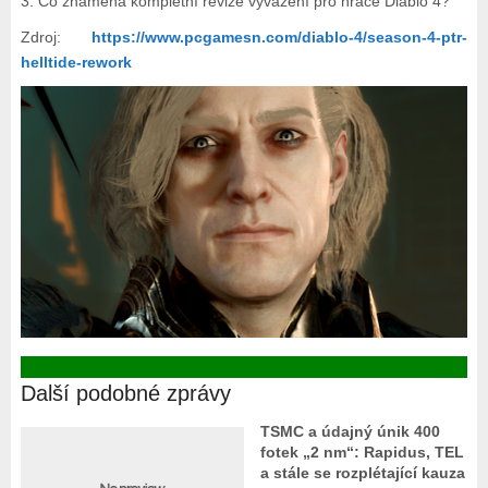
3. Co znamená kompletní revize vyvážení pro hráče Diablo 4?
Zdroj:
https://www.pcgamesn.com/diablo-4/season-4-ptr-
helltide-rework
Další podobné zprávy
TSMC a údajný únik 400
fotek „2 nm“: Rapidus, TEL
a stále se rozplétající kauza