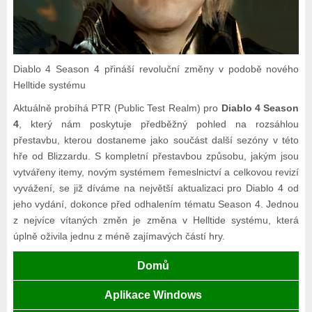
Diablo 4 Season 4 přináší revoluční změny v podobě nového
Helltide systému
Aktuálně probíhá PTR (Public Test Realm) pro
Diablo 4 Season
4
, který nám poskytuje předběžný pohled na rozsáhlou
přestavbu, kterou dostaneme jako součást další sezóny v této
hře od Blizzardu. S kompletní přestavbou způsobu, jakým jsou
vytvářeny itemy, novým systémem řemeslnictví a celkovou revizí
vyvážení, se již díváme na největší aktualizaci pro Diablo 4 od
jeho vydání, dokonce před odhalením tématu Season 4. Jednou
z nejvíce vítaných změn je změna v Helltide systému, která
úplně oživila jednu z méně zajímavých částí hry.
Domů
Aplikace Windows