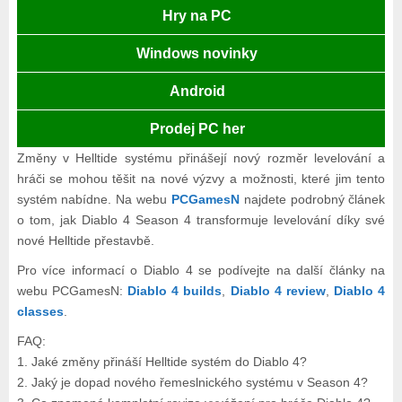
Hry na PC
Windows novinky
Android
Prodej PC her
Změny v Helltide systému přinášejí nový rozměr levelování a
hráči se mohou těšit na nové výzvy a možnosti, které jim tento
systém nabídne. Na webu
PCGamesN
najdete podrobný článek
o tom, jak Diablo 4 Season 4 transformuje levelování díky své
nové Helltide přestavbě.
Pro více informací o Diablo 4 se podívejte na další články na
webu PCGamesN:
Diablo 4 builds
,
Diablo 4 review
,
Diablo 4
classes
.
FAQ:
1. Jaké změny přináší Helltide systém do Diablo 4?
2. Jaký je dopad nového řemeslnického systému v Season 4?