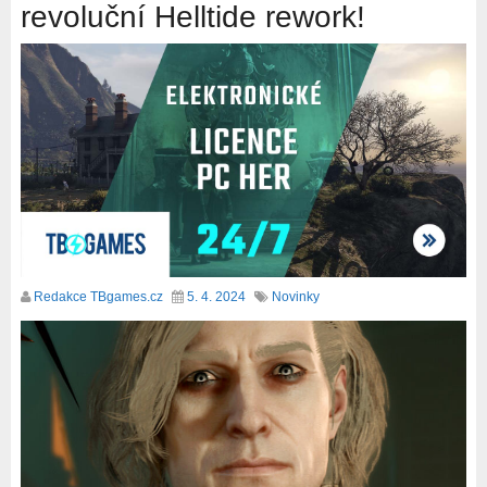
revoluční Helltide rework!
Redakce TBgames.cz
5. 4. 2024
Novinky