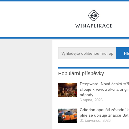
Populární příspěvky
Deepward: Nová česká stří
slibuje krvavou akci a origi
nápady
6 srpna, 2026
Criterion opouští závodní 
plně se upisuje značce Batt
31 července, 2026