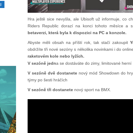
d
Hra ještě sice nevyšla, ale Ubisoft už informuje, co c
Riders Republic dorazí na konci tohoto měsíce a sp
betaverzi, která byla k dispozici na PC a konzole.
Abyste měli obsah na příští rok, tak stačí zakoupit
Y
obdržíte tři nové sezóny s několika novinkami i do onli
raketovém kole nebo lyžích.
V sezóně jedn
a se dostáváte do zimy, limitované herní
V sezóně dvě dostanete
nový mód Showdown do hry v
týmy po šesti hráčích
V sezóně tři dostanete
nový sport na BMX.