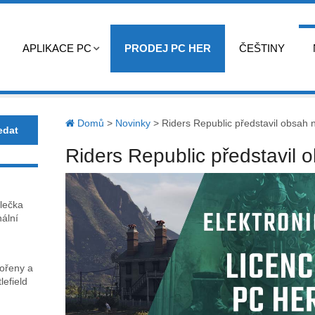
APLIKACE PC
PRODEJ PC HER
ČEŠTINY
Domů
>
Novinky
>
Riders Republic představil obsah n
Riders Republic představil o
lečka
nální
kořeny a
lefield