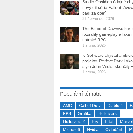
Studio Obsidian údajně ch
nový díl série Fallout, Avo
padl za oběť
31 července, 2026
The Blood of Dawnwalker 
rozsáhlý gameplay a láká 
upírské RPG
1 srpna, 2026
Id Software chystal ambici
projekty. Perfect Dark i ak
stylu John Wicka skončily v
1 srpna, 2026
Populární témata
AMD
Call of Duty
Diablo 4
F
FPS
Grafika
Helldivers
Helldivers 2
Hry
Intel
Marvel
Microsoft
Nvidia
Ovládání
P