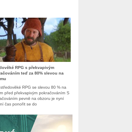
edověké RPG s překvapivým
ačováním teď za 80% slevou na
amu
 středověké RPG se slevou 80 % na
m před překvapivým pokračováním S
ačováním pevně na obzoru je nyní
lní čas ponořit se do