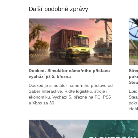
Další podobné zprávy
Docked: Simulátor námořního přístavu
Stř
vychází již 5. března
pokr
Ste
Docked je simulátor námořního přístavu od
Saber Interactive. Řiďte logistiku, stroje i
Epic
ekonomiku. Vychází 5. března na PC, PS5
Stea
a Xbox za 30
pokr
ideá