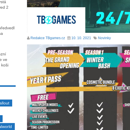
ystá
wed 2
předvedl
na
Redakce TBgames.cz
10. 10. 2021
Novinky
ózní
ce ve
 koši
allout
alworld