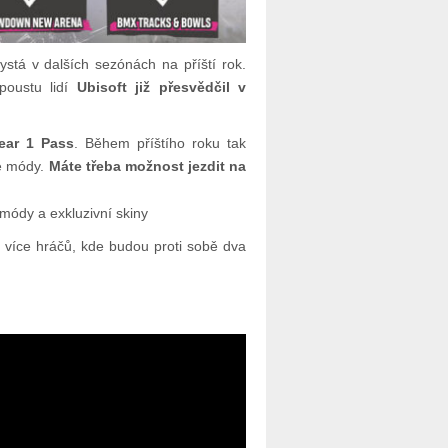
hystá v dalších sezónách na příští rok.
oustu lidí
Ubisoft již přesvědčil v
ear 1 Pass
. Během příštího roku tak
ne módy.
Máte třeba možnost jezdit na
 módy a exkluzivní skiny
íce hráčů, kde budou proti sobě dva