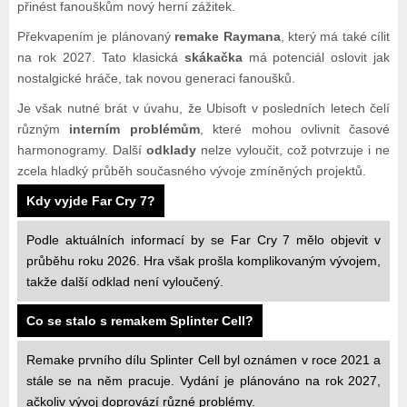
přinést fanouškům nový herní zážitek.
Překvapením je plánovaný
remake Raymana
, který má také cílit
na rok 2027. Tato klasická
skákačka
má potenciál oslovit jak
nostalgické hráče, tak novou generaci fanoušků.
Je však nutné brát v úvahu, že Ubisoft v posledních letech čelí
různým
interním problémům
, které mohou ovlivnit časové
harmonogramy. Další
odklady
nelze vyloučit, což potvrzuje i ne
zcela hladký průběh současného vývoje zmíněných projektů.
Kdy vyjde Far Cry 7?
Podle aktuálních informací by se Far Cry 7 mělo objevit v
průběhu roku 2026. Hra však prošla komplikovaným vývojem,
takže další odklad není vyloučený.
Co se stalo s remakem Splinter Cell?
Remake prvního dílu Splinter Cell byl oznámen v roce 2021 a
stále se na něm pracuje. Vydání je plánováno na rok 2027,
ačkoliv vývoj doprovází různé problémy.