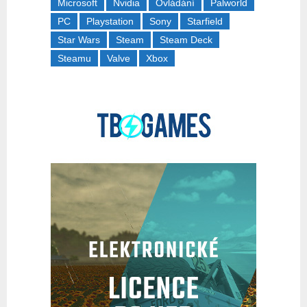
Microsoft
Nvidia
Ovládání
Palworld
PC
Playstation
Sony
Starfield
Star Wars
Steam
Steam Deck
Steamu
Valve
Xbox