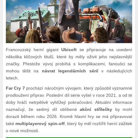
Francouzský herní gigant
Ubisoft
se připravuje na uvedení
několika klíčových titulů, které by měly oživit jeho nejslavnější
značky. Přestože vývoj probíhá s komplikacemi, fanoušci se
mohou těšit na
návrat legendárních sérií
v následujících
letech.
Far Cry 7
prochází náročným vývojem, který způsobil významné
prodloužení příprav. Poslední díl série vyšel v roce 2021, a od té
doby hráči netrpělivě vyhlížejí pokračování. Aktuální informace
naznačují, že sedmý díl oblíbené
akční střílečky
by mohl
dorazit během roku 2026. Kromě hlavní hry se má připravovat
také
multiplayerový spin-off
, který by měl rozšířit herní zážitek
o nové možnosti.