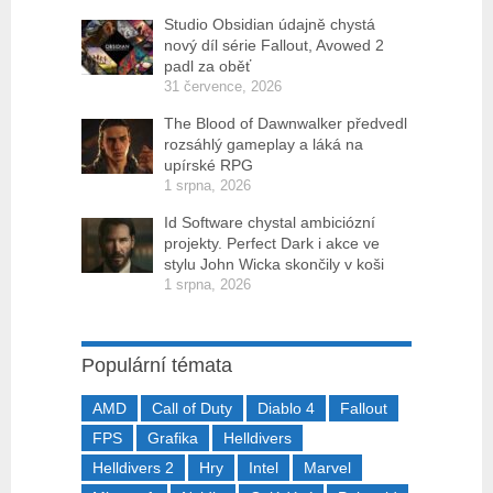
Studio Obsidian údajně chystá
nový díl série Fallout, Avowed 2
padl za oběť
31 července, 2026
The Blood of Dawnwalker předvedl
rozsáhlý gameplay a láká na
upírské RPG
1 srpna, 2026
Id Software chystal ambiciózní
projekty. Perfect Dark i akce ve
stylu John Wicka skončily v koši
1 srpna, 2026
Populární témata
AMD
Call of Duty
Diablo 4
Fallout
FPS
Grafika
Helldivers
Helldivers 2
Hry
Intel
Marvel