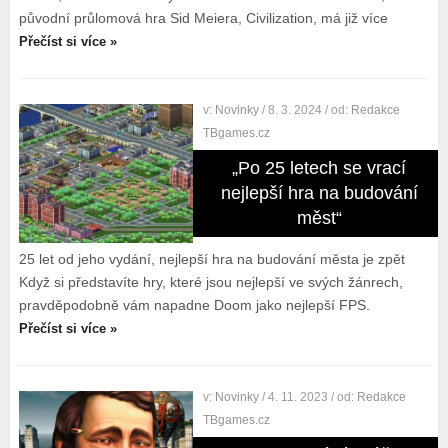
původní průlomová hra Sid Meiera, Civilization, má již více
Přečíst si více »
v:
Novinky
/ 8. 3. 2024
/ od:
Redakce
TBgames.cz
„Po 25 letech se vrací
nejlepší hra na budování
měst“
25 let od jeho vydání, nejlepší hra na budování města je zpět
Když si představíte hry, které jsou nejlepší ve svých žánrech,
pravděpodobně vám napadne Doom jako nejlepší FPS.
Přečíst si více »
v:
Novinky
/ 4. 11. 2023
/ od:
Redakce
TBgames.cz