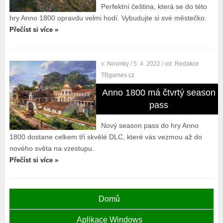
Perfektní čeština, která se do této
hry Anno 1800 opravdu velmi hodí. Vybudujte si své městečko.
Přečíst si více »
v:
Novinky
/ 5. 4. 2022
/ od:
Redakce
TBgames.cz
Anno 1800 má čtvrtý season
pass
Nový season pass do hry Anno
1800 dostane celkem tři skvělé DLC, které vás vezmou až do
nového světa na vzestupu.
Přečíst si více »
Domů
Aplikace Windows