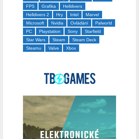
FPS
Grafika
Helldivers
Helldivers 2
Hry
Intel
Marvel
Microsoft
Nvidia
Ovládání
Palworld
PC
Playstation
Sony
Starfield
Star Wars
Steam
Steam Deck
Steamu
Valve
Xbox