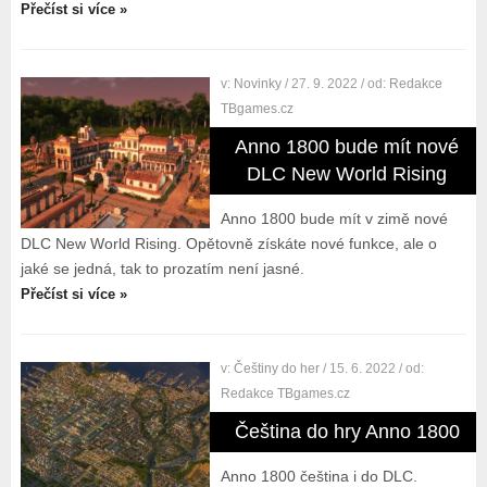
Přečíst si více »
v:
Novinky
/ 27. 9. 2022
/ od:
Redakce
TBgames.cz
Anno 1800 bude mít nové
DLC New World Rising
Anno 1800 bude mít v zimě nové
DLC New World Rising. Opětovně získáte nové funkce, ale o
jaké se jedná, tak to prozatím není jasné.
Přečíst si více »
v:
Češtiny do her
/ 15. 6. 2022
/ od:
Redakce TBgames.cz
Čeština do hry Anno 1800
Anno 1800 čeština i do DLC.