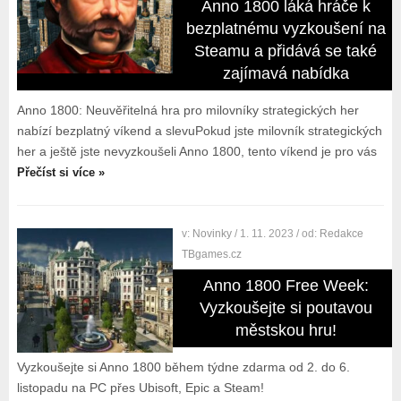
Anno 1800 láká hráče k
bezplatnému vyzkoušení na
Steamu a přidává se také
zajímavá nabídka
Anno 1800: Neuvěřitelná hra pro milovníky strategických her
nabízí bezplatný víkend a slevuPokud jste milovník strategických
her a ještě jste nevyzkoušeli Anno 1800, tento víkend je pro vás
Přečíst si více »
v:
Novinky
/ 1. 11. 2023
/ od:
Redakce
TBgames.cz
Anno 1800 Free Week:
Vyzkoušejte si poutavou
městskou hru!
Vyzkoušejte si Anno 1800 během týdne zdarma od 2. do 6.
listopadu na PC přes Ubisoft, Epic a Steam!