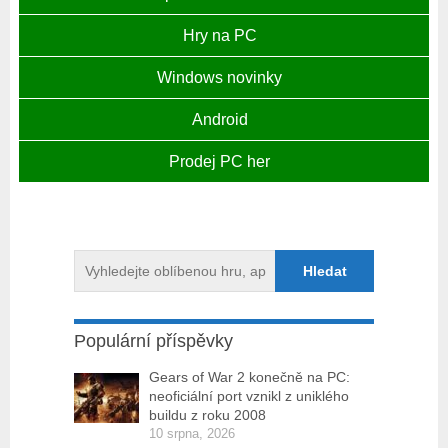
Hry na PC
Windows novinky
Android
Prodej PC her
Populární příspěvky
Gears of War 2 konečně na PC:
neoficiální port vznikl z uniklého
buildu z roku 2008
10 srpna, 2026