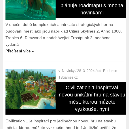
plánuje roadmapu s mnoha
novinkami
V dnešní době komplexních a intricate strategických her na
budování měst jako jsou například Cities Skylines 2, Anno 1800,
Tropico 6, Rimworld a nadcházející Frostpunk 2, nedávno
vydaná
Přečíst si více »
v:
Novinky
/ 28. 3. 2024
/ od:
Redakce
TBgames.cz
Civilization 1 inspiroval
novou unikátní hru na stavbu
měst, kterou můžete
vyzkoušet nyní
Civilization 1 je inspirací pro jedinečnou novou hru na stavbu
města, kterou můžete vyzkoušet hned teď Je těžké uvěřit, že