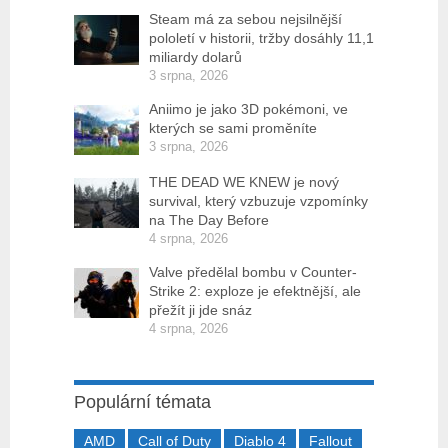
Steam má za sebou nejsilnější
pololetí v historii, tržby dosáhly 11,1
miliardy dolarů
3 srpna, 2026
Aniimo je jako 3D pokémoni, ve
kterých se sami proměníte
3 srpna, 2026
THE DEAD WE KNEW je nový
survival, který vzbuzuje vzpomínky
na The Day Before
4 srpna, 2026
Valve předělal bombu v Counter-
Strike 2: exploze je efektnější, ale
přežít ji jde snáz
4 srpna, 2026
Populární témata
AMD
Call of Duty
Diablo 4
Fallout