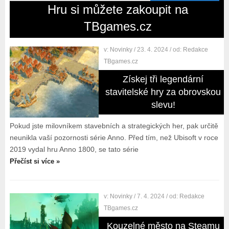
Hru si můžete zakoupit na
TBgames.cz
v:
Novinky
/ 23. 4. 2024
/ od:
Redakce
TBgames.cz
Získej tři legendární
stavitelské hry za obrovskou
slevu!
Pokud jste milovníkem stavebních a strategických her, pak určitě
neunikla vaší pozornosti série Anno. Před tím, než Ubisoft v roce
2019 vydal hru Anno 1800, se tato série
Přečíst si více »
v:
Novinky
/ 7. 4. 2024
/ od:
Redakce
TBgames.cz
Kouzelné město na Steamu