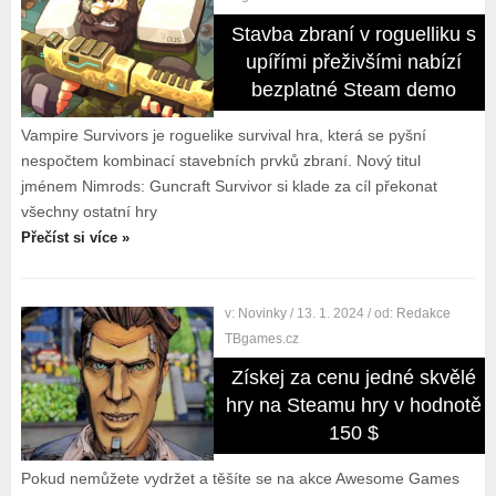
Stavba zbraní v roguelliku s
upířími přeživšími nabízí
bezplatné Steam demo
Vampire Survivors je roguelike survival hra, která se pyšní
nespočtem kombinací stavebních prvků zbraní. Nový titul
jménem Nimrods: Guncraft Survivor si klade za cíl překonat
všechny ostatní hry
Přečíst si více »
v:
Novinky
/ 13. 1. 2024
/ od:
Redakce
TBgames.cz
Získej za cenu jedné skvělé
hry na Steamu hry v hodnotě
150 $
Pokud nemůžete vydržet a těšíte se na akce Awesome Games