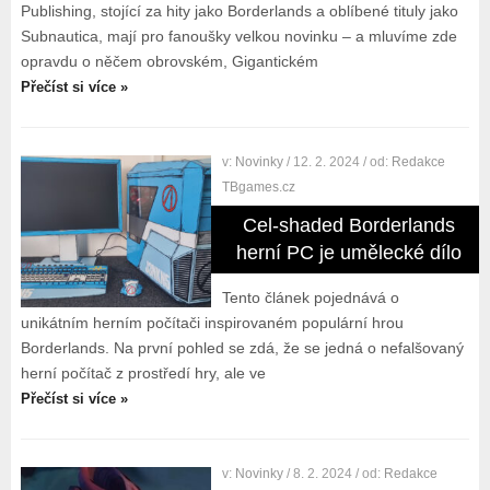
Publishing, stojící za hity jako Borderlands a oblíbené tituly jako
Subnautica, mají pro fanoušky velkou novinku – a mluvíme zde
opravdu o něčem obrovském, Gigantickém
Přečíst si více »
v:
Novinky
/ 12. 2. 2024
/ od:
Redakce
TBgames.cz
Cel-shaded Borderlands
herní PC je umělecké dílo
Tento článek pojednává o
unikátním herním počítači inspirovaném populární hrou
Borderlands. Na první pohled se zdá, že se jedná o nefalšovaný
herní počítač z prostředí hry, ale ve
Přečíst si více »
v:
Novinky
/ 8. 2. 2024
/ od:
Redakce