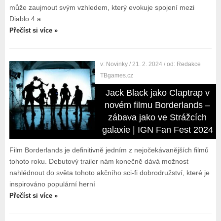
může zaujmout svým vzhledem, který evokuje spojení mezi
Diablo 4 a
Přečíst si více »
v:
Novinky
/ 21. 2. 2024
/ od:
Redakce
TBgames.cz
Jack Black jako Claptrap v
novém filmu Borderlands –
zábava jako ve Strážcích
galaxie | IGN Fan Fest 2024
Film Borderlands je definitivně jedním z nejočekávanějších filmů
tohoto roku. Debutový trailer nám konečně dává možnost
nahlédnout do světa tohoto akčního sci-fi dobrodružství, které je
inspirováno populární herní
Přečíst si více »