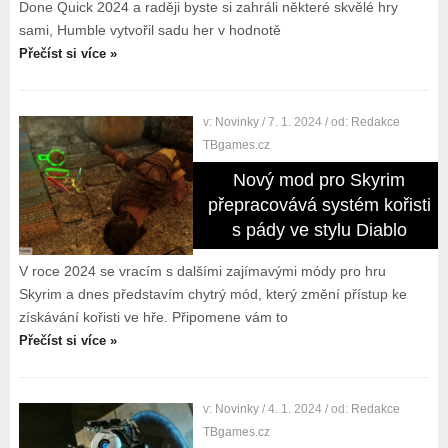
Done Quick 2024 a raději byste si zahráli některé skvělé hry
sami, Humble vytvořil sadu her v hodnotě
Přečíst si více »
v:
Novinky
/ 7. 1. 2024
/ od:
Redakce
TBgames.cz
Nový mod pro Skyrim
přepracovává systém kořisti
s pády ve stylu Diablo
V roce 2024 se vracím s dalšími zajímavými módy pro hru
Skyrim a dnes představím chytrý mód, který změní přístup ke
získávání kořisti ve hře. Připomene vám to
Přečíst si více »
v:
Novinky
/ 4. 1. 2024
/ od:
Redakce
TBgames.cz