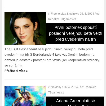
v:
Free to play
,
Novinky
/ 25. 4. 2024
/ od:
Redakce TBgames.cz
První potomek spouští
poslední veřejnou beta verzi
před uvedením na trh
The First Descendant běží jednu finální veřejnou beta před
uvedením na trh S Borderlands 4 jako vzdáleným bodem na
obzoru je dostatek prostoru pro vzrušující kooperativní střílečky
se sbíráním
Přečíst si více »
v:
Novinky
/ 16. 4. 2024
/ od:
Redakce
TBgames.cz
Ariana Greenblatt se