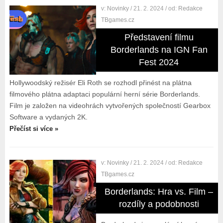
v:
Novinky
/ 21. 2. 2024
/ od:
Redakce
TBgames.cz
Představení filmu
Borderlands na IGN Fan
Fest 2024
Hollywoodský režisér Eli Roth se rozhodl přinést na plátna
filmového plátna adaptaci populární herní série Borderlands.
Film je založen na videohrách vytvořených společností Gearbox
Software a vydaných 2K.
Přečíst si více »
v:
Novinky
/ 21. 2. 2024
/ od:
Redakce
TBgames.cz
Borderlands: Hra vs. Film –
rozdíly a podobnosti