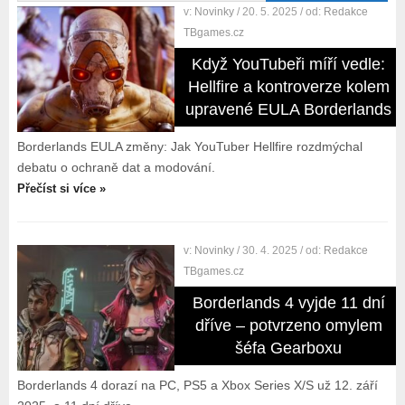
v:
Novinky
/ 20. 5. 2025
/ od:
Redakce
TBgames.cz
Když YouTubeři míří vedle:
Hellfire a kontroverze kolem
upravené EULA Borderlands
Borderlands EULA změny: Jak YouTuber Hellfire rozdmýchal
debatu o ochraně dat a modování.
Přečíst si více »
v:
Novinky
/ 30. 4. 2025
/ od:
Redakce
TBgames.cz
Borderlands 4 vyjde 11 dní
dříve – potvrzeno omylem
šéfa Gearboxu
Borderlands 4 dorazí na PC, PS5 a Xbox Series X/S už 12. září