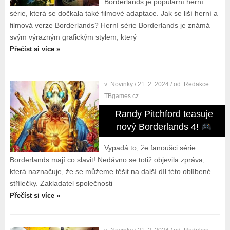
Borderlands je populární herní
série, která se dočkala také filmové adaptace. Jak se liší herní a
filmová verze Borderlands? Herní série Borderlands je známá
svým výrazným grafickým stylem, který
Přečíst si více »
v:
Novinky
/ 21. 2. 2024
/ od:
Redakce
TBgames.cz
Randy Pitchford teasuje
nový Borderlands 4!
Vypadá to, že fanoušci série
Borderlands mají co slavit! Nedávno se totiž objevila zpráva,
která naznačuje, že se můžeme těšit na další díl této oblíbené
střílečky. Zakladatel společnosti
Přečíst si více »