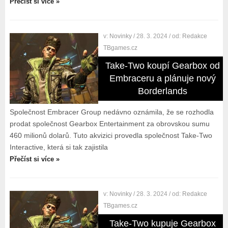
Přečíst si více »
v:
Novinky
/ 28. 3. 2024
/ od:
Redakce
TBgames.cz
Take-Two koupí Gearbox od
Embraceru a plánuje nový
Borderlands
Společnost Embracer Group nedávno oznámila, že se rozhodla
prodat společnost Gearbox Entertainment za obrovskou sumu
460 milionů dolarů. Tuto akvizici provedla společnost Take-Two
Interactive, která si tak zajistila
Přečíst si více »
v:
Novinky
/ 28. 3. 2024
/ od:
Redakce
TBgames.cz
Take-Two kupuje Gearbox