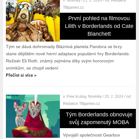
v:
Novinky
/ 21. 2. 2024
/ od:
Redakce
TBgames.cz
První pohled na filmovou
Lilith v Borderlands od Cate
Blanchett
Tým se dává dohromady Bláznivá planeta Pandora se brzy
stane dějištěm nové herní adaptace populární hry Borderlands.
Režisér Eli Roth, známý zejména díky svým hororovým
snímkům, se chopil vedení
Přečíst si více »
v:
Free to play
,
Novinky
/ 20. 2. 2024
/ od:
Redakce TBgames.cz
Tým Borderlands obnovuje
svůj zapomenutý MOBA
Vývojáři společnosti Gearbox