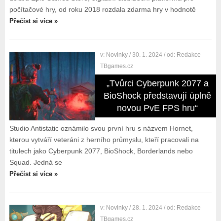
počítačové hry, od roku 2018 rozdala zdarma hry v hodnotě
Přečíst si více »
v:
Novinky
/ 30. 1. 2024
/ od:
Redakce
TBgames.cz
„Tvůrci Cyberpunk 2077 a
BioShock představují úplně
novou PvE FPS hru“
Studio Antistatic oznámilo svou první hru s názvem Hornet,
kterou vytváří veteráni z herního průmyslu, kteří pracovali na
titulech jako Cyberpunk 2077, BioShock, Borderlands nebo
Squad. Jedná se
Přečíst si více »
v:
Novinky
/ 28. 1. 2024
/ od:
Redakce
TBgames.cz