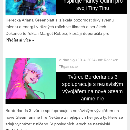
inspiruje Harley Quinn pro
svoji Tiny Tinu
Herečka Ariana Greenblatt si získala pozornost díky svému
talentu a energii v různých rolích ve filmech a seriálech.
Dokonce to řekla i Margot Robbie, která jí doporučila pro
Přečíst si více »
v:
Novinky
/ 10. 4. 2024
/ od:
Redakce
TBgames.cz
Tvůrce Borderlands 3
spolupracuje s nezávislým
vývojářem na nové Steam
anime hře
Borderlands 3 tvůrce spolupracuje s nezávislým vývojářem na
nové Steam anime hře Některé z nejlepších her jsou ty, které se
zdají vycházet z ničeho. V posledních letech se nezávislá