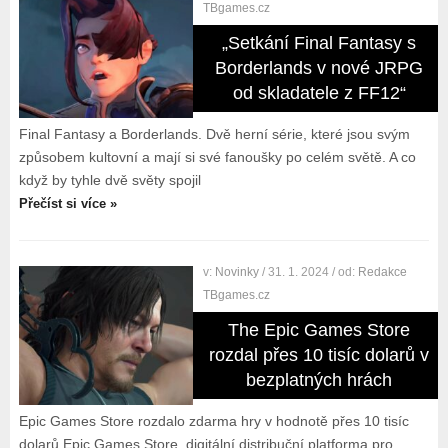
TBgames.cz
„Setkání Final Fantasy s
Borderlands v nové JRPG
od skladatele z FF12“
Final Fantasy a Borderlands. Dvě herní série, které jsou svým
způsobem kultovní a mají si své fanoušky po celém světě. A co
když by tyhle dvě světy spojil
Přečíst si více »
v:
Novinky
/ 31. 1. 2024
/ od:
Redakce
TBgames.cz
The Epic Games Store
rozdal přes 10 tisíc dolarů v
bezplatných hrách
Epic Games Store rozdalo zdarma hry v hodnotě přes 10 tisíc
dolarů Epic Games Store, digitální distribuční platforma pro