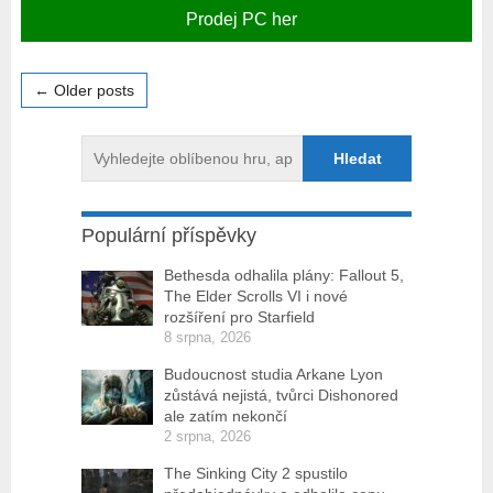
Prodej PC her
← Older posts
Populární příspěvky
Bethesda odhalila plány: Fallout 5,
The Elder Scrolls VI i nové
rozšíření pro Starfield
8 srpna, 2026
Budoucnost studia Arkane Lyon
zůstává nejistá, tvůrci Dishonored
ale zatím nekončí
2 srpna, 2026
The Sinking City 2 spustilo