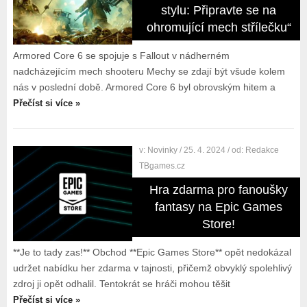
stylu: Připravte se na
ohromující mech střílečku“
Armored Core 6 se spojuje s Fallout v nádherném
nadcházejícím mech shooteru Mechy se zdají být všude kolem
nás v poslední době. Armored Core 6 byl obrovským hitem a
Přečíst si více »
v:
Novinky
/ 25. 4. 2024
/ od:
Redakce
TBgames.cz
Hra zdarma pro fanoušky
fantasy na Epic Games
Store!
**Je to tady zas!** Obchod **Epic Games Store** opět nedokázal
udržet nabídku her zdarma v tajnosti, přičemž obvyklý spolehlivý
zdroj ji opět odhalil. Tentokrát se hráči mohou těšit
Přečíst si více »