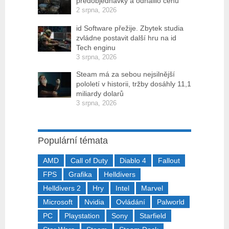
předobjednávky a odhalilo cenu
2 srpna, 2026
id Software přežije. Zbytek studia
zvládne postavit další hru na id
Tech enginu
3 srpna, 2026
Steam má za sebou nejsilnější
pololetí v historii, tržby dosáhly 11,1
miliardy dolarů
3 srpna, 2026
Populární témata
AMD
Call of Duty
Diablo 4
Fallout
FPS
Grafika
Helldivers
Helldivers 2
Hry
Intel
Marvel
Microsoft
Nvidia
Ovládání
Palworld
PC
Playstation
Sony
Starfield