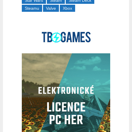
Star Wars
Steam
Steam Deck
Steamu
Valve
Xbox