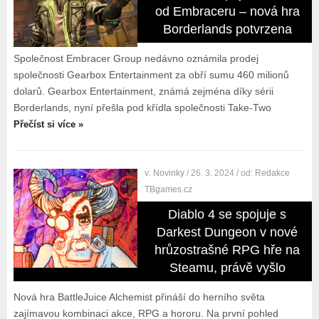
od Embraceru – nová hra
Borderlands potvrzena
Společnost Embracer Group nedávno oznámila prodej
společnosti Gearbox Entertainment za obří sumu 460 milionů
dolarů. Gearbox Entertainment, známá zejména díky sérii
Borderlands, nyní přešla pod křídla společnosti Take-Two
Přečíst si více »
v:
Novinky
/ 26. 3. 2024
/ od:
Redakce
TBgames.cz
Diablo 4 se spojuje s
Darkest Dungeon v nové
hrůzostrašné RPG hře na
Steamu, právě vyšlo
Nová hra BattleJuice Alchemist přináší do herního světa
zajímavou kombinaci akce, RPG a hororu. Na první pohled