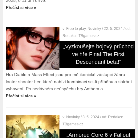
2025, o 11 dní dříve.
Přečíst si více »
v:
Free to play
,
Novinky
/ 22. 5. 2024
/ od:
Redakce TBgames.cz
„Vyzkoušejte bojový průchod
ve hře Final The First
Descendant beta!“
Hra Diablo a Mass Effect jsou pro mě ikonické zástupci žánru
looter shooter her, které nabízí kombinaci sci-fi příběhu a sbírání
vybavení. Po nedávném neúspěchu hry Anthem a
Přečíst si více »
v:
Novinky
/ 3. 5. 2024
/ od:
Redakce
TBgames.cz
„Armored Core 6 v Fallout